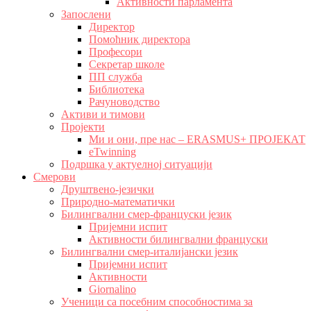
Активности парламента
Запослени
Директор
Помоћник директора
Професори
Секретар школе
ПП служба
Библиотека
Рачуноводство
Активи и тимови
Пројекти
Ми и они, пре нас – ERASMUS+ ПРОЈЕКАТ
eTwinning
Подршка у актуелној ситуацији
Смерови
Друштвено-језички
Природно-математички
Билингвални смер-француски језик
Пријемни испит
Активности билингвални француски
Билингвални смер-италијански језик
Пријемни испит
Активности
Giornalino
Ученици са посебним способностима за