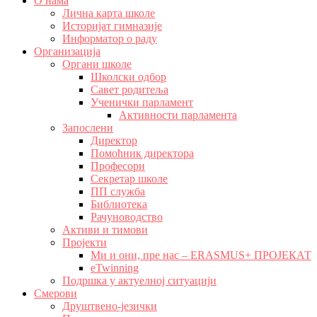
О нама
Лична карта школе
Историјат гимназије
Информатор о раду
Организација
Органи школе
Школски одбор
Савет родитеља
Ученички парламент
Активности парламента
Запослени
Директор
Помоћник директора
Професори
Секретар школе
ПП служба
Библиотека
Рачуноводство
Активи и тимови
Пројекти
Ми и они, пре нас – ERASMUS+ ПРОЈЕКАТ
eTwinning
Подршка у актуелној ситуацији
Смерови
Друштвено-језички