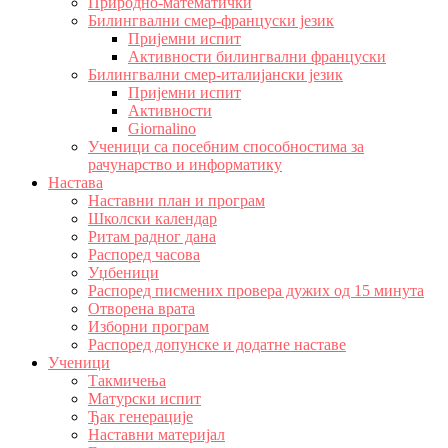
Природно-математички
Билингвални смер-француски језик
Пријемни испит
Активности билингвални француски
Билингвални смер-италијански језик
Пријемни испит
Активности
Giornalino
Ученици са посебним способностима за
рачунарство и информатику
Настава
Наставни план и програм
Школски календар
Ритам радног дана
Распоред часова
Уџбеници
Распоред писмених провера дужих од 15 минута
Отворена врата
Изборни програм
Распоред допунске и додатне наставе
Ученици
Такмичења
Матурски испит
Ђак генерације
Наставни материјал