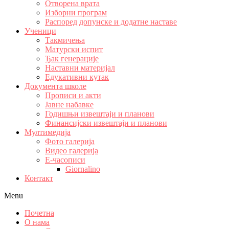
Отворена врата
Изборни програм
Распоред допунске и додатне наставе
Ученици
Такмичења
Матурски испит
Ђак генерације
Наставни материјал
Едукативни кутак
Документа школе
Прописи и акти
Јавне набавке
Годишњи извештаји и планови
Финансијски извештаји и планови
Мултимедија
Фото галерија
Видео галерија
Е-часописи
Giornalino
Контакт
Menu
Почетна
О нама