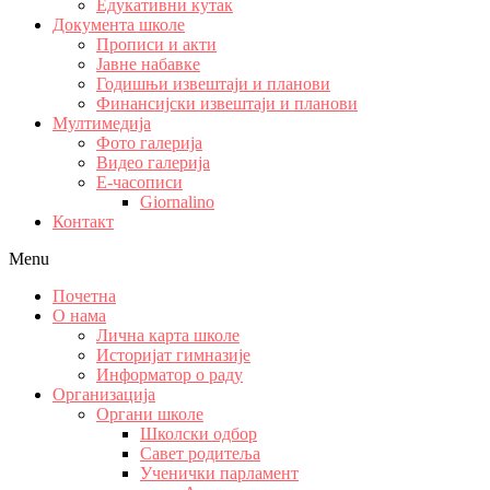
Едукативни кутак
Документа школе
Прописи и акти
Јавне набавке
Годишњи извештаји и планови
Финансијски извештаји и планови
Мултимедија
Фото галерија
Видео галерија
Е-часописи
Giornalino
Контакт
Menu
Почетна
О нама
Лична карта школе
Историјат гимназије
Информатор о раду
Организација
Органи школе
Школски одбор
Савет родитеља
Ученички парламент