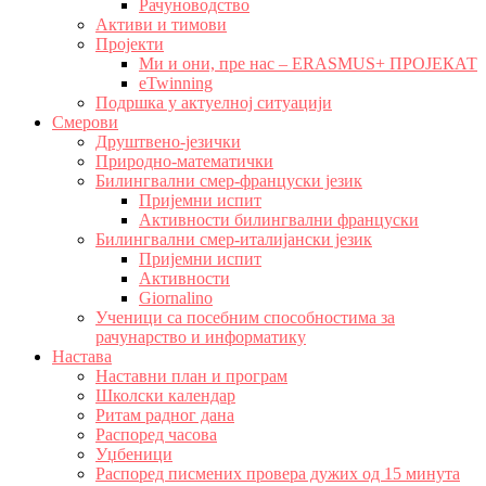
Рачуноводство
Активи и тимови
Пројекти
Ми и они, пре нас – ERASMUS+ ПРОЈЕКАТ
eTwinning
Подршка у актуелној ситуацији
Смерови
Друштвено-језички
Природно-математички
Билингвални смер-француски језик
Пријемни испит
Активности билингвални француски
Билингвални смер-италијански језик
Пријемни испит
Активности
Giornalino
Ученици са посебним способностима за
рачунарство и информатику
Настава
Наставни план и програм
Школски календар
Ритам радног дана
Распоред часова
Уџбеници
Распоред писмених провера дужих од 15 минута