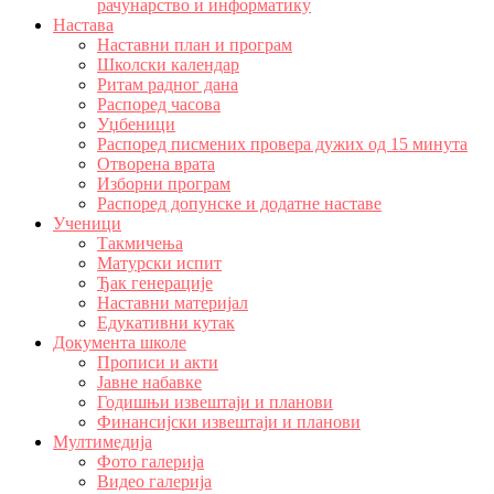
рачунарство и информатику
Настава
Наставни план и програм
Школски календар
Ритам радног дана
Распоред часова
Уџбеници
Распоред писмених провера дужих од 15 минута
Отворена врата
Изборни програм
Распоред допунске и додатне наставе
Ученици
Такмичења
Матурски испит
Ђак генерације
Наставни материјал
Едукативни кутак
Документа школе
Прописи и акти
Јавне набавке
Годишњи извештаји и планови
Финансијски извештаји и планови
Мултимедија
Фото галерија
Видео галерија