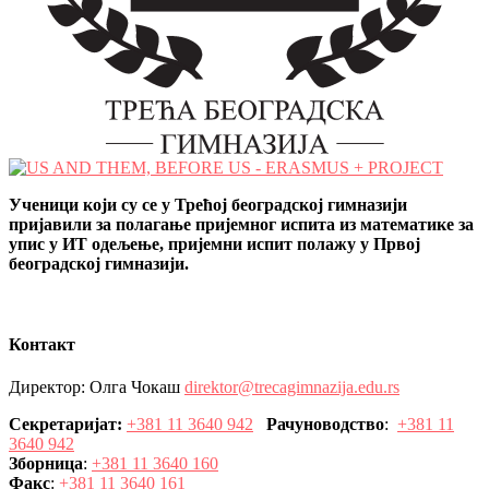
Ученици који су се у Трећој београдској гимназији
пријавили за полагање пријемног испита из математике за
упис у ИТ одељење, пријемни испит полажу у Првој
београдској гимназији.
Контакт
Директор: Олга Чокаш
direktor@trecagimnazija.edu.rs
Секретаријат:
+381 11 3640 942
Рачуноводство
:
+381 11
3640 942
Зборница
:
+381 11 3640 160
Факс
:
+381 11 3640 161