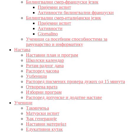
Билингвални смер-француски језик
Пријемни испит
Активности билингвални француски
Билингвални смер-италијански језик
Пријемни испит
Активности
Giornalino
Ученици са посебним способностима за
рачунарство и информатику
Настава
Наставни план и програм
Школски календар
Ритам радног дана
Распоред часова
Уџбеници
Распоред писмених провера дужих од 15 минута
Отворена врата
Изборни програм
Распоред допунске и додатне наставе
Ученици
Такмичења
Матурски испит
Ђак генерације
Наставни материјал
Едукативни кутак