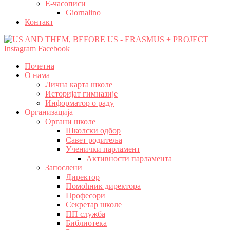
Е-часописи
Giornalino
Контакт
Instagram
Facebook
Почетна
О нама
Лична карта школе
Историјат гимназије
Информатор о раду
Организација
Органи школе
Школски одбор
Савет родитеља
Ученички парламент
Активности парламента
Запослени
Директор
Помоћник директора
Професори
Секретар школе
ПП служба
Библиотека