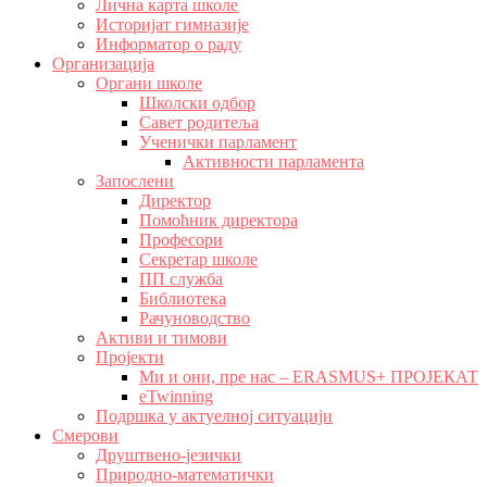
Лична карта школе
Историјат гимназије
Информатор о раду
Организација
Органи школе
Школски одбор
Савет родитеља
Ученички парламент
Активности парламента
Запослени
Директор
Помоћник директора
Професори
Секретар школе
ПП служба
Библиотека
Рачуноводство
Активи и тимови
Пројекти
Ми и они, пре нас – ERASMUS+ ПРОЈЕКАТ
eTwinning
Подршка у актуелној ситуацији
Смерови
Друштвено-језички
Природно-математички