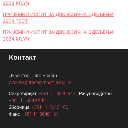
2023 КЉУЧ
ПРИЈЕМНИ ИСПИТ ЗА ДВОЈЕЗИЧНА ОДЕЉЕЊА
2024 ТЕСТ
ПРИЈЕМНИ ИСПИТ ЗА ДВОЈЕЗИЧНА ОДЕЉЕЊА
2024 КЉУЧ
Контакт
Директор: Олга Чокаш
direktor@trecagimnazija.edu.rs
Секретаријат:
+381 11 3640 942
Рачуноводство
:
+381 11 3640 942
Зборница
:
+381 11 3640 160
Факс
:
+381 11 3640 161