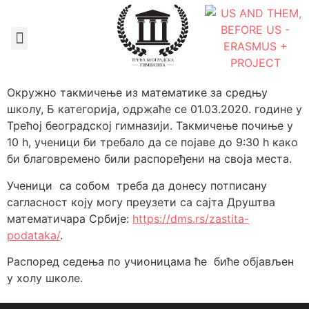
Документа школе
Окружно такмичење из математике за средњу
школу, Б категорија, одржаће се 01.03.2020. године у
Трећој београдској гимназији. Такмичење почиње у
10 h, ученици би требало да се појаве до 9:30 h како
би благовремено били распоређени на своја места.
Ученици са собом треба да донесу потписану
сагласност коју могу преузети са сајта Друштва
математичара Србије:
https://dms.rs/zastita-
podataka/
.
Распоред седења по учионицама ће биће објављен
у холу школе.