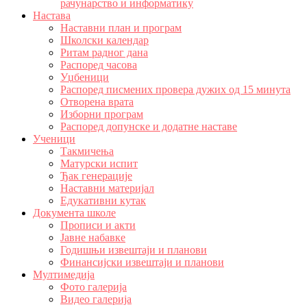
рачунарство и информатику
Настава
Наставни план и програм
Школски календар
Ритам радног дана
Распоред часова
Уџбеници
Распоред писмених провера дужих од 15 минута
Отворена врата
Изборни програм
Распоред допунске и додатне наставе
Ученици
Такмичења
Матурски испит
Ђак генерације
Наставни материјал
Едукативни кутак
Документа школе
Прописи и акти
Јавне набавке
Годишњи извештаји и планови
Финансијски извештаји и планови
Мултимедија
Фото галерија
Видео галерија