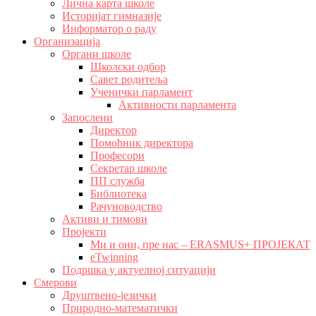
Лична карта школе
Историјат гимназије
Информатор о раду
Организација
Органи школе
Школски одбор
Савет родитеља
Ученички парламент
Активности парламента
Запослени
Директор
Помоћник директора
Професори
Секретар школе
ПП служба
Библиотека
Рачуноводство
Активи и тимови
Пројекти
Ми и они, пре нас – ERASMUS+ ПРОЈЕКАТ
eTwinning
Подршка у актуелној ситуацији
Смерови
Друштвено-језички
Природно-математички