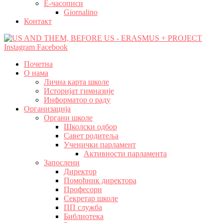
Е-часописи
Giornalino
Контакт
Instagram
Facebook
Почетна
О нама
Лична карта школе
Историјат гимназије
Информатор о раду
Организација
Органи школе
Школски одбор
Савет родитеља
Ученички парламент
Активности парламента
Запослени
Директор
Помоћник директора
Професори
Секретар школе
ПП служба
Библиотека