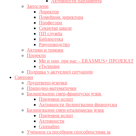
Активности парламента
Запослени
Директор
Помоћник директора
Професори
Секретар школе
ПП служба
Библиотека
Рачуноводство
Активи и тимови
Пројекти
Ми и они, пре нас – ERASMUS+ ПРОЈЕКАТ
eTwinning
Подршка у актуелној ситуацији
Смерови
Друштвено-језички
Природно-математички
Билингвални смер-француски језик
Пријемни испит
Активности билингвални француски
Билингвални смер-италијански језик
Пријемни испит
Активности
Giornalino
Ученици са посебним способностима за