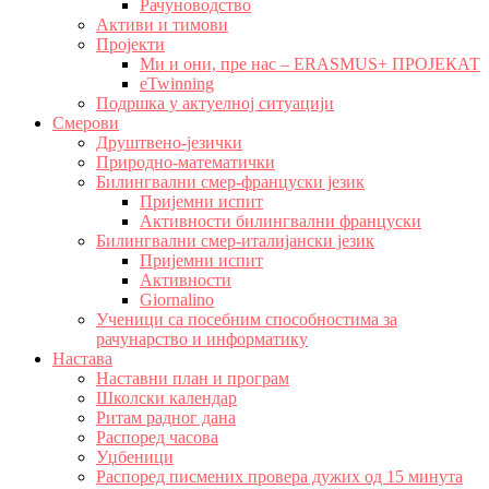
Рачуноводство
Активи и тимови
Пројекти
Ми и они, пре нас – ERASMUS+ ПРОЈЕКАТ
eTwinning
Подршка у актуелној ситуацији
Смерови
Друштвено-језички
Природно-математички
Билингвални смер-француски језик
Пријемни испит
Активности билингвални француски
Билингвални смер-италијански језик
Пријемни испит
Активности
Giornalino
Ученици са посебним способностима за
рачунарство и информатику
Настава
Наставни план и програм
Школски календар
Ритам радног дана
Распоред часова
Уџбеници
Распоред писмених провера дужих од 15 минута