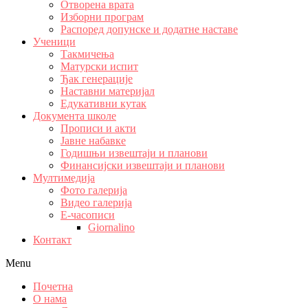
Отворена врата
Изборни програм
Распоред допунске и додатне наставе
Ученици
Такмичења
Матурски испит
Ђак генерације
Наставни материјал
Едукативни кутак
Документа школе
Прописи и акти
Јавне набавке
Годишњи извештаји и планови
Финансијски извештаји и планови
Мултимедија
Фото галерија
Видео галерија
Е-часописи
Giornalino
Контакт
Menu
Почетна
О нама