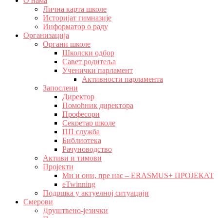
О нама
Лична карта школе
Историјат гимназије
Информатор о раду
Организација
Органи школе
Школски одбор
Савет родитеља
Ученички парламент
Активности парламента
Запослени
Директор
Помоћник директора
Професори
Секретар школе
ПП служба
Библиотека
Рачуноводство
Активи и тимови
Пројекти
Ми и они, пре нас – ERASMUS+ ПРОЈЕКАТ
eTwinning
Подршка у актуелној ситуацији
Смерови
Друштвено-језички