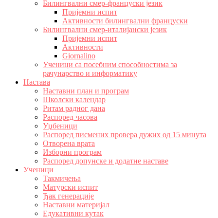
Билингвални смер-француски језик
Пријемни испит
Активности билингвални француски
Билингвални смер-италијански језик
Пријемни испит
Активности
Giornalino
Ученици са посебним способностима за
рачунарство и информатику
Настава
Наставни план и програм
Школски календар
Ритам радног дана
Распоред часова
Уџбеници
Распоред писмених провера дужих од 15 минута
Отворена врата
Изборни програм
Распоред допунске и додатне наставе
Ученици
Такмичења
Матурски испит
Ђак генерације
Наставни материјал
Едукативни кутак