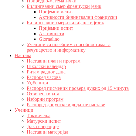
Природно-математички
Билингвални смер-француски језик
Пријемни испит
Активности билингвални француски
Билингвални смер-италијански језик
Пријемни испит
Активности
Giornalino
Ученици са посебним способностима за
рачунарство и информатику
Настава
Наставни план и програм
Школски календар
Ритам радног дана
Распоред часова
Уџбеници
Распоред писмених провера дужих од 15 минута
Отворена врата
Изборни програм
Распоред допунске и додатне наставе
Ученици
Такмичења
Матурски испит
Ђак генерације
Наставни материјал