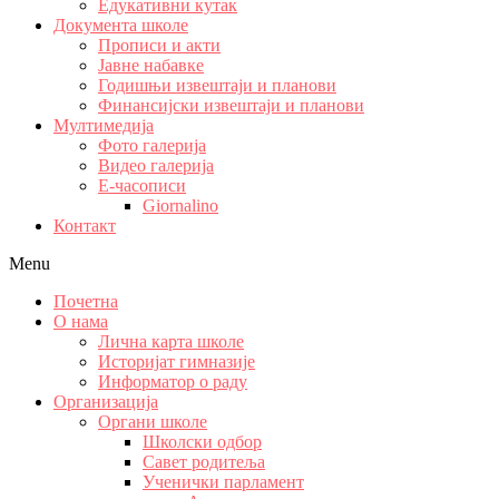
Едукативни кутак
Документа школе
Прописи и акти
Јавне набавке
Годишњи извештаји и планови
Финансијски извештаји и планови
Мултимедија
Фото галерија
Видео галерија
Е-часописи
Giornalino
Контакт
Menu
Почетна
О нама
Лична карта школе
Историјат гимназије
Информатор о раду
Организација
Органи школе
Школски одбор
Савет родитеља
Ученички парламент