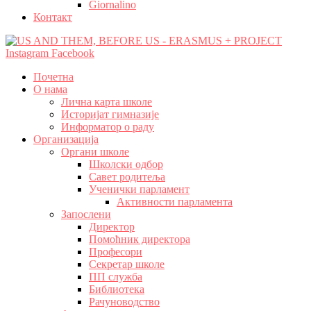
Giornalino
Контакт
Instagram
Facebook
Почетна
О нама
Лична карта школе
Историјат гимназије
Информатор о раду
Организација
Органи школе
Школски одбор
Савет родитеља
Ученички парламент
Активности парламента
Запослени
Директор
Помоћник директора
Професори
Секретар школе
ПП служба
Библиотека
Рачуноводство