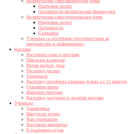
Билингвални смер-француски језик
Пријемни испит
Активности билингвални француски
Билингвални смер-италијански језик
Пријемни испит
Активности
Giornalino
Ученици са посебним способностима за
рачунарство и информатику
Настава
Наставни план и програм
Школски календар
Ритам радног дана
Распоред часова
Уџбеници
Распоред писмених провера дужих од 15 минута
Отворена врата
Изборни програм
Распоред допунске и додатне наставе
Ученици
Такмичења
Матурски испит
Ђак генерације
Наставни материјал
Едукативни кутак