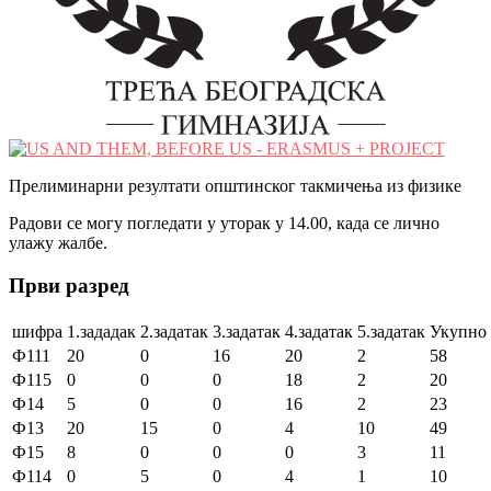
Прелиминарни резултати општинског такмичења из физикe
Радови се могу погледати у уторак у 14.00, када се лично
улажу жалбе.
Први разред
шифра
1.зададак
2.задатак
3.задатак
4.задатак
5.задатак
Укупно
Ф111
20
0
16
20
2
58
Ф115
0
0
0
18
2
20
Ф14
5
0
0
16
2
23
Ф13
20
15
0
4
10
49
Ф15
8
0
0
0
3
11
Ф114
0
5
0
4
1
10