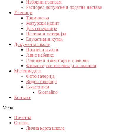
Изборни програм
Распоред допунске и додатне наставе
Ученици
Такмичења
Матурски испит
Ђак генерације
Наставни материјал
Едукативни кутак
Документа школе
Прописи и акти
Јавне набавке
Годишњи извештаји и планови
Финансијски извештаји и планови
Мултимедија
Фото галерија
Видео галерија
Е-часописи
Giornalino
Контакт
Menu
Почетна
О нама
Лична карта школе