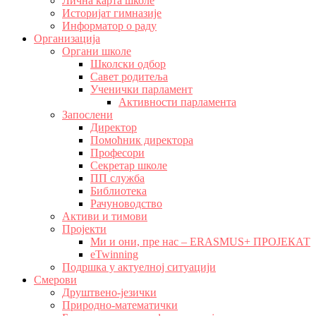
Лична карта школе
Историјат гимназије
Информатор о раду
Организација
Органи школе
Школски одбор
Савет родитеља
Ученички парламент
Активности парламента
Запослени
Директор
Помоћник директора
Професори
Секретар школе
ПП служба
Библиотека
Рачуноводство
Активи и тимови
Пројекти
Ми и они, пре нас – ERASMUS+ ПРОЈЕКАТ
eTwinning
Подршка у актуелној ситуацији
Смерови
Друштвено-језички
Природно-математички