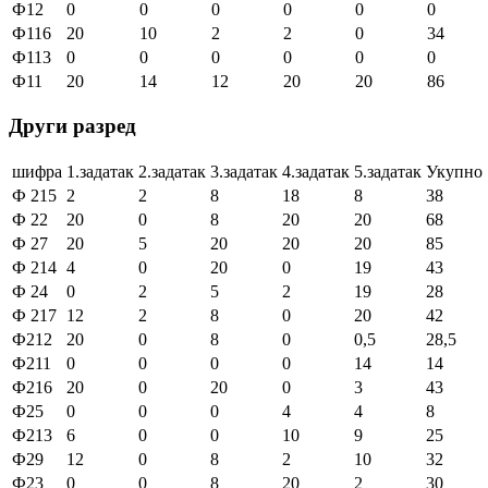
Ф12
0
0
0
0
0
0
Ф116
20
10
2
2
0
34
Ф113
0
0
0
0
0
0
Ф11
20
14
12
20
20
86
Други разред
шифра
1.задатак
2.задатак
3.задатак
4.задатак
5.задатак
Укупно
Ф 215
2
2
8
18
8
38
Ф 22
20
0
8
20
20
68
Ф 27
20
5
20
20
20
85
Ф 214
4
0
20
0
19
43
Ф 24
0
2
5
2
19
28
Ф 217
12
2
8
0
20
42
Ф212
20
0
8
0
0,5
28,5
Ф211
0
0
0
0
14
14
Ф216
20
0
20
0
3
43
Ф25
0
0
0
4
4
8
Ф213
6
0
0
10
9
25
Ф29
12
0
8
2
10
32
Ф23
0
0
8
20
2
30