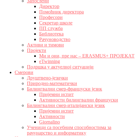
Запослени
Директор
Помоћник директора
Професори
Секретар школе
ПП служба
Библиотека
Рачуноводство
Активи и тимови
Пројекти
Ми и они, пре нас – ERASMUS+ ПРОЈЕКАТ
eTwinning
Подршка у актуелној ситуацији
Смерови
Друштвено-језички
Природно-математички
Билингвални смер-француски језик
Пријемни испит
Активности билингвални француски
Билингвални смер-италијански језик
Пријемни испит
Активности
Giornalino
Ученици са посебним способностима за
рачунарство и информатику