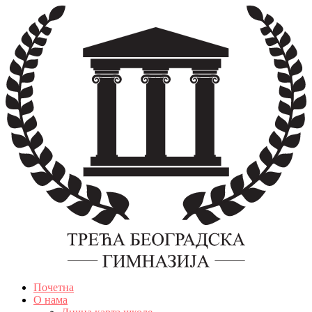
Скочите
на
садржај
Почетна
О нама