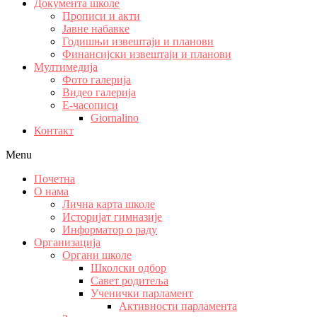
Документа школе
Прописи и акти
Јавне набавке
Годишњи извештаји и планови
Финансијски извештаји и планови
Мултимедија
Фото галерија
Видео галерија
Е-часописи
Giornalino
Контакт
Menu
Почетна
О нама
Лична карта школе
Историјат гимназије
Информатор о раду
Организација
Органи школе
Школски одбор
Савет родитеља
Ученички парламент
Активности парламента