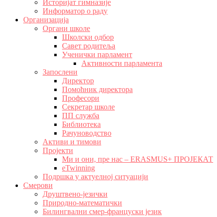
Историјат гимназије
Информатор о раду
Организација
Органи школе
Школски одбор
Савет родитеља
Ученички парламент
Активности парламента
Запослени
Директор
Помоћник директора
Професори
Секретар школе
ПП служба
Библиотека
Рачуноводство
Активи и тимови
Пројекти
Ми и они, пре нас – ERASMUS+ ПРОЈЕКАТ
eTwinning
Подршка у актуелној ситуацији
Смерови
Друштвено-језички
Природно-математички
Билингвални смер-француски језик