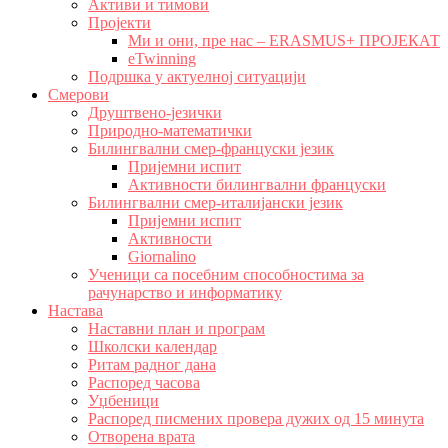
Активи и тимови
Пројекти
Ми и они, пре нас – ERASMUS+ ПРОЈЕКАТ
eTwinning
Подршка у актуелној ситуацији
Смерови
Друштвено-језички
Природно-математички
Билингвални смер-француски језик
Пријемни испит
Активности билингвални француски
Билингвални смер-италијански језик
Пријемни испит
Активности
Giornalino
Ученици са посебним способностима за
рачунарство и информатику
Настава
Наставни план и програм
Школски календар
Ритам радног дана
Распоред часова
Уџбеници
Распоред писмених провера дужих од 15 минута
Отворена врата