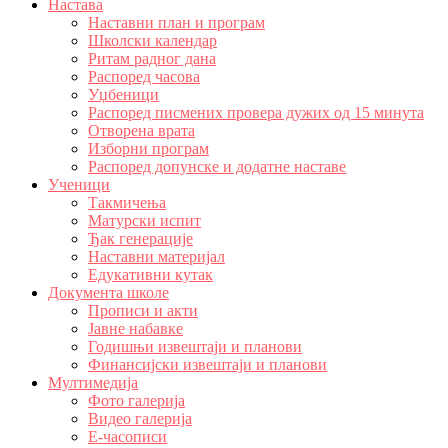
Настава
Наставни план и програм
Школски календар
Ритам радног дана
Распоред часова
Уџбеници
Распоред писмених провера дужих од 15 минута
Отворена врата
Изборни програм
Распоред допунске и додатне наставе
Ученици
Такмичења
Матурски испит
Ђак генерације
Наставни материјал
Едукативни кутак
Документа школе
Прописи и акти
Јавне набавке
Годишњи извештаји и планови
Финансијски извештаји и планови
Мултимедија
Фото галерија
Видео галерија
Е-часописи