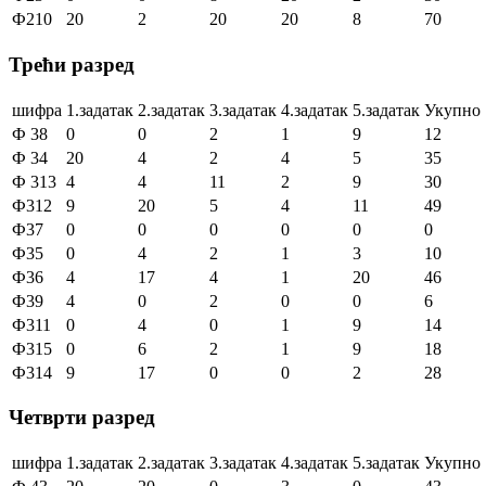
Ф210
20
2
20
20
8
70
Трећи разред
шифра
1.задатак
2.задатак
3.задатак
4.задатак
5.задатак
Укупно
Ф 38
0
0
2
1
9
12
Ф 34
20
4
2
4
5
35
Ф 313
4
4
11
2
9
30
Ф312
9
20
5
4
11
49
Ф37
0
0
0
0
0
0
Ф35
0
4
2
1
3
10
Ф36
4
17
4
1
20
46
Ф39
4
0
2
0
0
6
Ф311
0
4
0
1
9
14
Ф315
0
6
2
1
9
18
Ф314
9
17
0
0
2
28
Четврти разред
шифра
1.задатак
2.задатак
3.задатак
4.задатак
5.задатак
Укупно