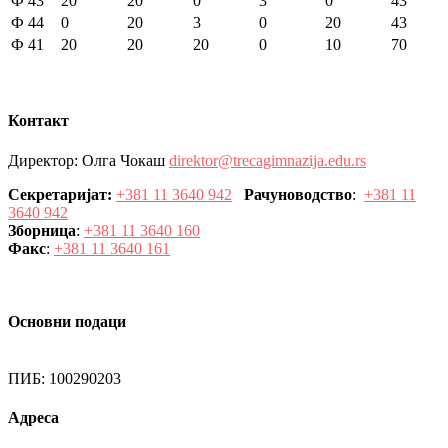
Ф 43
20
20
0
3
0
43
Ф 44
0
20
3
0
20
43
Ф 41
20
20
20
0
10
70
Контакт
Директор: Олга Чокаш
direktor@trecagimnazija.edu.rs
Секретаријат:
+381 11 3640 942
Рачуноводство
:
+381 11
3640 942
Зборница
:
+381 11 3640 160
Факс
:
+381 11 3640 161
Основни подаци
ПИБ: 100290203
Адреса