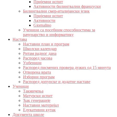
Пријемни испит
Активности билингвални француски
Билингвални смер-италијански језик
Пријемни испит
Активности
Giornalino
Ученици са посебним способностима за
рачунарство и информатику
Настава
Наставни план и програм
Школски календар
Ритам радног дана
Распоред часова
Уџбеници
Распоред писмених провера дужих од 15 минута
Отворена врата
Изборни програм
Распоред допунске и додатне наставе
Ученици
Такмичења
Матурски испит
Ђак генерације
Наставни материјал
Едукативни кутак
Документа школе