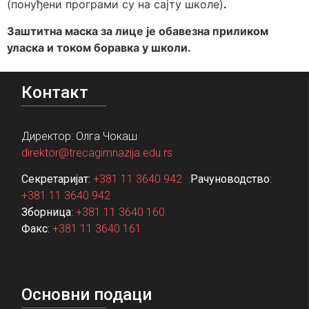
(понуђени програми су на сајту школе)
.
Заштитна маска за лице је обавезна приликом
уласка и током боравка у школи.
Контакт
Директор: Олга Чокаш
direktor@trecagimnazija.edu.rs
Секретаријат:
+381 11 3640 942
Рачуноводство
:
+381 11 3640 942
Зборница
:
+381 11 3640 160
Факс
:
+381 11 3640 161
Основни подаци