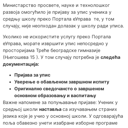
Министарство просвете, науке и технолошког
развоја омогућило је пријаву за упис ученика у
средњу школу преко Портала еУправа те, у том
случају, није неопходан долазак у школу ради уписа.
Уколико не искористите услугу преко Портала
еУправа, морате извршити упис непосредно у
просторијама Треће београдске гимназије
(Његошева 15 ). У том случају потребна је
следећа
документација:
Пријава за упис
Уверење о обављеном завршном испиту
Оригинално сведочансто о завршеном
основном образовању и васпитању
Важне напомене за попуњавање пријаве: Ученик у
средњој школи
наставља
са изучавањем страних
језика које је учио у основној школи. У одговарајућа
пољa обавезно унети изабранe изборне програме