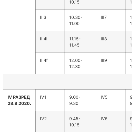
10.15
1
III3
10.30-
III7
11.00
1
III4i
11.15-
III8
1
11.45
1
III4f
12.00-
III9
12.30
IV РАЗРЕД
IV1
9.00-
IV5
28.8.2020.
9.30
IV2
9.45-
IV6
10.15
1