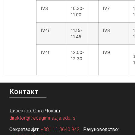
IV3
10.30-
IV7
11.00
1
IV4i
11.15-
IV8
1
11.45
1
IV4f
12.00-
IV9
12.30
Контакт
Директор: Олга Чокаш
direktor@trecagimnazija.edu.rs
Секретаријат:
+381 11 3640 942
Рачуноводство
: