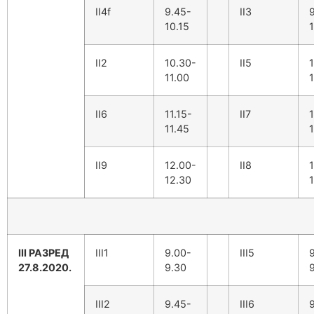
II4f
9.45-
II3
10.15
1
II2
10.30-
II5
11.00
1
II6
11.15-
II7
1
11.45
1
II9
12.00-
II8
12.30
III РАЗРЕД
III1
9.00-
III5
27.8.2020.
9.30
III2
9.45-
III6