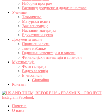
Изборни програм
Распоред допунске и додатне наставе
Ученици
Такмичења
Матурски испит
Ђак генерације
Наставни материјал
Едукативни кутак
Документа школе
Прописи и акти
Јавне набавке
Годишњи извештаји и планови
Финансијски извештаји и планови
Мултимедија
Фото галерија
Видео галерија
Е-часописи
Giornalino
Контакт
Instagram
Facebook
Почетна
О нама