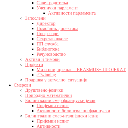
Савет родитеља
Ученички парламент
Активности парламента
Запослени
Директор
Помоћник директора
Професори
Секретар школе
ПП служба
Библиотека
Рачуноводство
Активи и тимови
Пројекти
Ми и они, пре нас – ERASMUS+ ПРОЈЕКАТ
eTwinning
Подршка у актуелној ситуацији
Смерови
Друштвено-језички
Природно-математички
Билингвални смер-француски језик
Пријемни испит
Активности билингвални француски
Билингвални смер-италијански језик
Пријемни испит
Активности