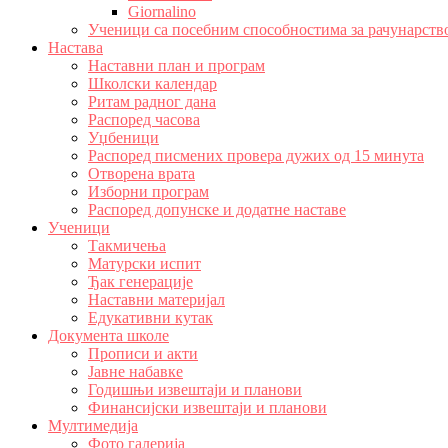
Giornalino
Ученици са посебним способностима за рачунарств
Настава
Наставни план и програм
Школски календар
Ритам радног дана
Распоред часова
Уџбеници
Распоред писмених провера дужих од 15 минута
Отворена врата
Изборни програм
Распоред допунске и додатне наставе
Ученици
Такмичења
Матурски испит
Ђак генерације
Наставни материјал
Едукативни кутак
Документа школе
Прописи и акти
Јавне набавке
Годишњи извештаји и планови
Финансијски извештаји и планови
Мултимедија
Фото галерија