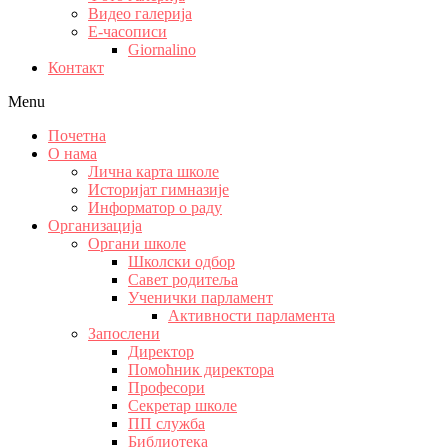
Видео галерија
Е-часописи
Giornalino
Контакт
Menu
Почетна
О нама
Лична карта школе
Историјат гимназије
Информатор о раду
Организација
Органи школе
Школски одбор
Савет родитеља
Ученички парламент
Активности парламента
Запослени
Директор
Помоћник директора
Професори
Секретар школе
ПП служба
Библиотека