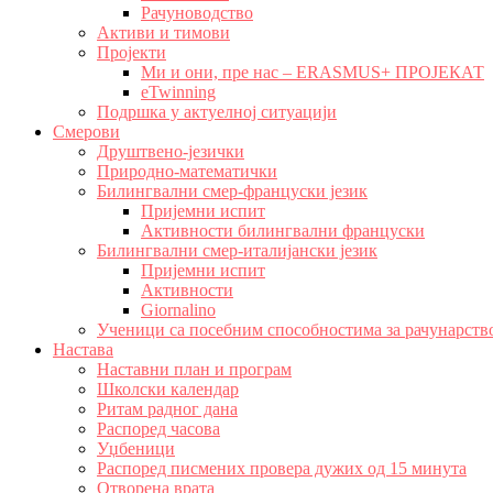
Рачуноводство
Активи и тимови
Пројекти
Ми и они, пре нас – ERASMUS+ ПРОЈЕКАТ
eTwinning
Подршка у актуелној ситуацији
Смерови
Друштвено-језички
Природно-математички
Билингвални смер-француски језик
Пријемни испит
Активности билингвални француски
Билингвални смер-италијански језик
Пријемни испит
Активности
Giornalino
Ученици са посебним способностима за рачунарств
Настава
Наставни план и програм
Школски календар
Ритам радног дана
Распоред часова
Уџбеници
Распоред писмених провера дужих од 15 минута
Отворена врата