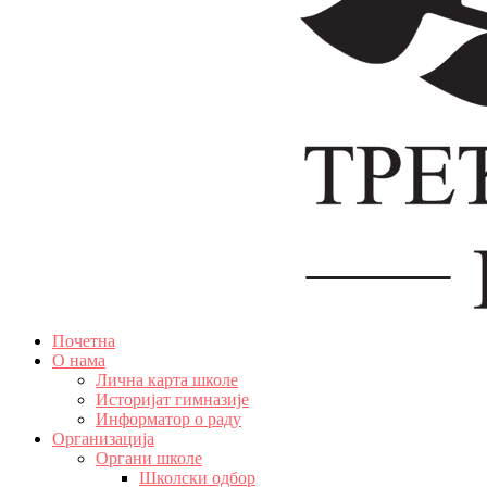
Почетна
О нама
Лична карта школе
Историјат гимназије
Информатор о раду
Организација
Органи школе
Школски одбор