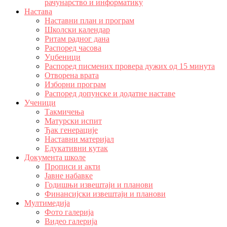
рачунарство и информатику
Настава
Наставни план и програм
Школски календар
Ритам радног дана
Распоред часова
Уџбеници
Распоред писмених провера дужих од 15 минута
Отворена врата
Изборни програм
Распоред допунске и додатне наставе
Ученици
Такмичења
Матурски испит
Ђак генерације
Наставни материјал
Едукативни кутак
Документа школе
Прописи и акти
Јавне набавке
Годишњи извештаји и планови
Финансијски извештаји и планови
Мултимедија
Фото галерија
Видео галерија