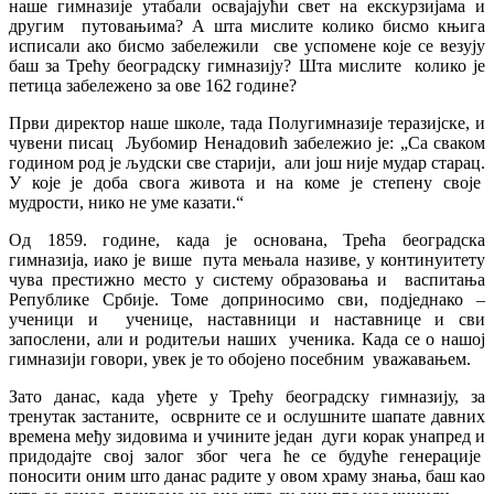
наше гимназије утабали освајајући свет на екскурзијама и
другим путовањима? А шта мислите колико бисмо књига
исписали ако бисмо забележили све успомене које се везују
баш за Трећу београдску гимназију? Шта мислите колико је
петица забележено за ове 162 године?
Први директор наше школе, тада Полугимназије теразијске, и
чувени писац Љубомир Ненадовић забележио је: „Са сваком
годином род је људски све старији, али још није мудар старац.
У које је доба свога живота и на коме је степену своје
мудрости, нико не уме казати.“
Од 1859. године, када је основана, Трећа београдска
гимназија, иако је више пута мењала називе, у континуитету
чува престижно место у систему образовања и васпитања
Републике Србије. Томе доприносимо сви, подједнако –
ученици и ученице, наставници и наставнице и сви
запослени, али и родитељи наших ученика. Када се о нашој
гимназији говори, увек је то обојено посебним уважавањем.
Зато данас, када уђете у Трећу београдску гимназију, за
тренутак застаните, осврните се и ослушните шапате давних
времена међу зидовима и учините један дуги корак унапред и
придодајте свој залог због чега ће се будуће генерације
поносити оним што данас радите у овом храму знања, баш као