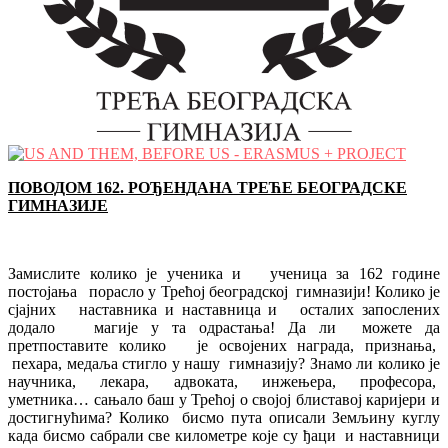
ПОВОДОМ 162. РОЂЕНДАНА ТРЕЋЕ БЕОГРАДСКЕ
ГИМНАЗИЈЕ
Замислите колико је ученика и ученица за 162 године
постојања порасло у Трећој београдској гимназији! Колико је
сјајних наставника и наставница и осталих запослених
додало магије у та одрастања! Да ли можете да
претпоставите колико је освојених награда, признања,
пехара, медаља стигло у нашу гимназију? Знамо ли колико је
научника, лекара, адвоката, инжењера, професора,
уметника… сањало баш у Трећој о својој блиставој каријери и
достигнућима? Колико бисмо пута описали Земљину куглу
када бисмо сабрали све километре које су ђаци и наставници