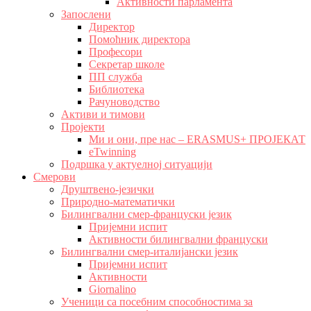
Активности парламента
Запослени
Директор
Помоћник директора
Професори
Секретар школе
ПП служба
Библиотека
Рачуноводство
Активи и тимови
Пројекти
Ми и они, пре нас – ERASMUS+ ПРОЈЕКАТ
eTwinning
Подршка у актуелној ситуацији
Смерови
Друштвено-језички
Природно-математички
Билингвални смер-француски језик
Пријемни испит
Активности билингвални француски
Билингвални смер-италијански језик
Пријемни испит
Активности
Giornalino
Ученици са посебним способностима за