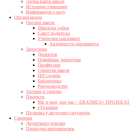
Лична карта школе
Историјат гимназије
Информатор о раду
Организација
Органи школе
Школски одбор
Савет родитеља
Ученички парламент
Активности парламента
Запослени
Директор
Помоћник директора
Професори
Секретар школе
ПП служба
Библиотека
Рачуноводство
Активи и тимови
Пројекти
Ми и они, пре нас – ERASMUS+ ПРОЈЕКАТ
eTwinning
Подршка у актуелној ситуацији
Смерови
Друштвено-језички
Природно-математички