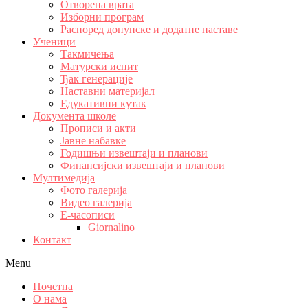
Отворена врата
Изборни програм
Распоред допунске и додатне наставе
Ученици
Такмичења
Матурски испит
Ђак генерације
Наставни материјал
Едукативни кутак
Документа школе
Прописи и акти
Јавне набавке
Годишњи извештаји и планови
Финансијски извештаји и планови
Мултимедија
Фото галерија
Видео галерија
Е-часописи
Giornalino
Контакт
Menu
Почетна
О нама