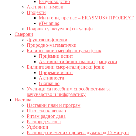
Рачуноводство
Активи и тимови
Пројекти
Ми и они, пре нас – ERASMUS+ ПРОЈЕКАТ
eTwinning
Подршка у актуелној ситуацији
Смерови
Друштвено-језички
Природно-математички
Билингвални смер-француски језик
Пријемни испит
Активности билингвални француски
Билингвални смер-италијански језик
Пријемни испит
Активности
Giornalino
Ученици са посебним способностима за
рачунарство и информатику
Настава
Наставни план и програм
Школски календар
Ритам радног дана
Распоред часова
Уџбеници
Распоред писмених провера дужих од 15 минута