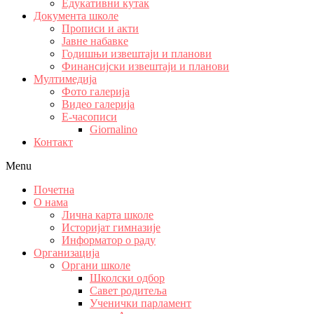
Едукативни кутак
Документа школе
Прописи и акти
Јавне набавке
Годишњи извештаји и планови
Финансијски извештаји и планови
Мултимедија
Фото галерија
Видео галерија
Е-часописи
Giornalino
Контакт
Menu
Почетна
О нама
Лична карта школе
Историјат гимназије
Информатор о раду
Организација
Органи школе
Школски одбор
Савет родитеља
Ученички парламент