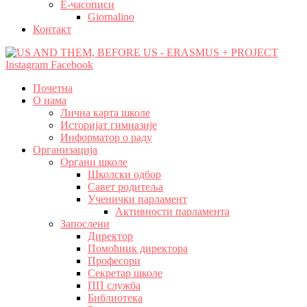
Е-часописи
Giornalino
Контакт
Instagram
Facebook
Почетна
О нама
Лична карта школе
Историјат гимназије
Информатор о раду
Организација
Органи школе
Школски одбор
Савет родитеља
Ученички парламент
Активности парламента
Запослени
Директор
Помоћник директора
Професори
Секретар школе
ПП служба
Библиотека