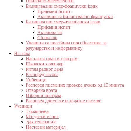
Природно-математички
Билингвални смер-француски језик
Пријемни испит
Активности билингвални француски
Билингвални смер-италијански језик
Пријемни испит
Активности
Giornalino
Ученици са посебним способностима за
рачунарство и информатику
Настава
Наставни план и програм
Школски календар
Ритам радног дана
Распоред часова
Уџбеници
Распоред писмених провера дужих од 15 минута
Отворена врата
Изборни програм
Распоред допунске и додатне наставе
Ученици
Такмичења
Матурски испит
Ђак генерације
Наставни материјал