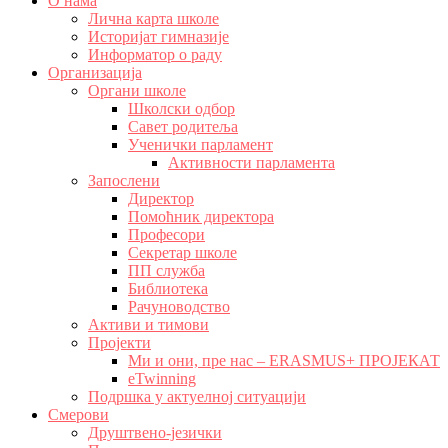
О нама
Лична карта школе
Историјат гимназије
Информатор о раду
Организација
Органи школе
Школски одбор
Савет родитеља
Ученички парламент
Активности парламента
Запослени
Директор
Помоћник директора
Професори
Секретар школе
ПП служба
Библиотека
Рачуноводство
Активи и тимови
Пројекти
Ми и они, пре нас – ERASMUS+ ПРОЈЕКАТ
eTwinning
Подршка у актуелној ситуацији
Смерови
Друштвено-језички