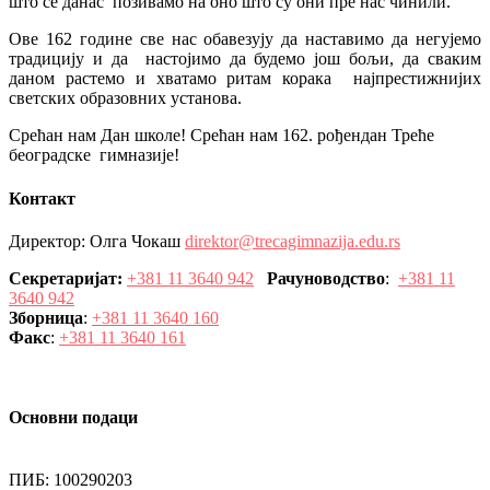
што се данас позивамо на оно што су они пре нас чинили.
Ове 162 године све нас обавезују да наставимо да негујемо
традицију и да настојимо да будемо још бољи, да сваким
даном растемо и хватамо ритам корака најпрестижнијих
светских образовних установа.
Срећан нам Дан школе! Срећан нам 162. рођендан Треће
београдске гимназије!
Контакт
Директор: Олга Чокаш
direktor@trecagimnazija.edu.rs
Секретаријат:
+381 11 3640 942
Рачуноводство
:
+381 11
3640 942
Зборница
:
+381 11 3640 160
Факс
:
+381 11 3640 161
Основни подаци
ПИБ: 100290203