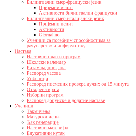
Билингвални смер-француски језик
Пријемни испит
Активности билингвални француски
Билингвални смер-италијански језик
Пријемни испит
Активности
Giornalino
Ученици са посебним способностима за
рачунарство и информатику
Настава
Наставни план и програм
Школски календар
Ритам радног дана
Распоред часова
Уџбеници
Распоред писмених провера дужих од 15 минута
Отворена врата
Изборни програм
Распоред допунске и додатне наставе
Ученици
Такмичења
Матурски испит
Ђак генерације
Наставни материјал
Едукативни кутак