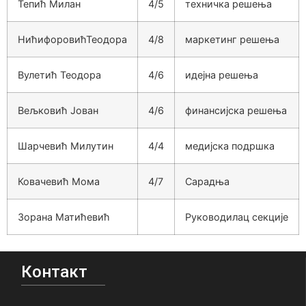
Тепић Милан
4/5
техничка решења
НићифоровићТеодора
4/8
маркетинг решења
Вулетић Теодора
4/6
идејна решења
Вељковић Јован
4/6
финансијска решења
Шарчевић Милутин
4/4
медијска подршка
Ковачевић Мома
4/7
Сарадња
Зорана Матићевић
Руководилац секције
Контакт