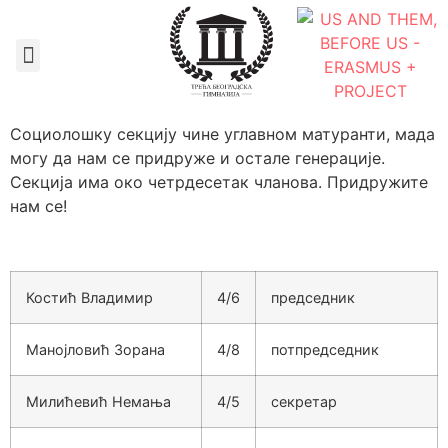
Документа школе
Социолошку секцију чине углавном матуранти, мада
могу да нам се придруже и остале генерације.
Секција има око четрдесетак чланова. Придружите
нам се!
Костић Владимир
4/6
председник
Манојловић Зорана
4/8
потпредседник
Милићевић Немања
4/5
секретар