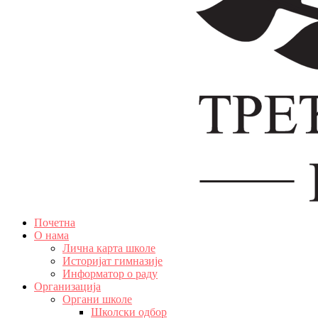
Почетна
О нама
Лична карта школе
Историјат гимназије
Информатор о раду
Организација
Органи школе
Школски одбор