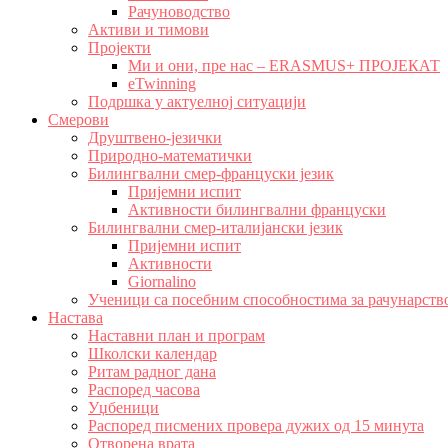
Рачуноводство
Активи и тимови
Пројекти
Ми и они, пре нас – ERASMUS+ ПРОЈЕКАТ
eTwinning
Подршка у актуелној ситуацији
Смерови
Друштвено-језички
Природно-математички
Билингвални смер-француски језик
Пријемни испит
Активности билингвални француски
Билингвални смер-италијански језик
Пријемни испит
Активности
Giornalino
Ученици са посебним способностима за рачунарств
Настава
Наставни план и програм
Школски календар
Ритам радног дана
Распоред часова
Уџбеници
Распоред писмених провера дужих од 15 минута
Отворена врата