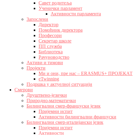
Савет родитеља
Ученички парламент
Активности парламента
Запослени
Директор
Помоћник директора
Професори
Секретар школе
ПП служба
Библиотека
Рачуноводство
Активи и тимови
Пројекти
Ми и они, пре нас – ERASMUS+ ПРОЈЕКАТ
eTwinning
Подршка у актуелној ситуацији
Смерови
Друштвено-језички
Природно-математички
Билингвални смер-француски језик
Пријемни испит
Активности билингвални француски
Билингвални смер-италијански језик
Пријемни испит
Активности