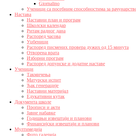
Giornalino
Ученици са посебним способностима за рачунарств
Настава
Наставни план и програм
Школски календар
Ритам радног дана
Распоред часова
Уџбеници
Распоред писмених провера дужих од 15 минута
Отворена врата
Изборни програм
Распоред допунске и додатне наставе
Ученици
Такмичења
Матурски испит
Ђак генерације
Наставни материјал
Едукативни кутак
Документа школе
Прописи и акти
Јавне набавке
Годишњи извештаји и планови
Финансијски извештаји и планови
Мултимедија
Фото галерија