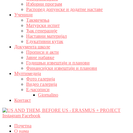
Изборни програм
Распоред допунске и додатне наставе
Ученици
Такмичења
Матурски испит
Ђак генерације
Наставни материјал
Едукативни кутак
Документа школе
Прописи и акти
Јавне набавке
Годишњи извештаји и планови
Финансијски извештаји и планови
Мултимедија
Фото галерија
Видео галерија
Е-часописи
Giornalino
Контакт
Instagram
Facebook
Почетна
О нама