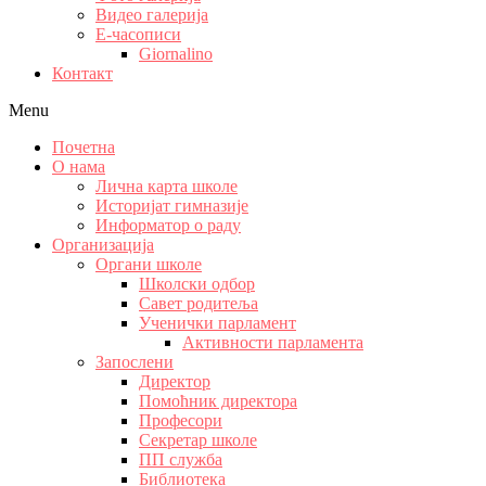
Видео галерија
Е-часописи
Giornalino
Контакт
Menu
Почетна
О нама
Лична карта школе
Историјат гимназије
Информатор о раду
Организација
Органи школе
Школски одбор
Савет родитеља
Ученички парламент
Активности парламента
Запослени
Директор
Помоћник директора
Професори
Секретар школе
ПП служба
Библиотека