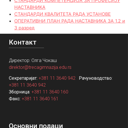
СТАНДАРДИ КОМПЕТЕНЦИЈА ЗА ПРОФЕСИЈУ
НАСТАВНИКА
СТАНДАРДИ КВАЛИТЕТА РАДА УСТАНОВЕ
ОПЕРАТИВНИ ПЛАН РАДА НАСТАВНИКА ЗA 1,2 и
3 разред
Контакт
Директор: Олга Чокаш
direktor@trecagimnazija.edu.rs
Секретаријат:
+381 11 3640 942
Рачуноводство
:
+381 11 3640 942
Зборница
:
+381 11 3640 160
Факс
:
+381 11 3640 161
Основни подаци