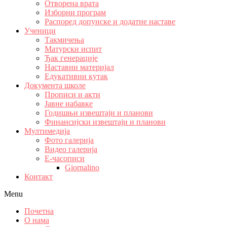
Отворена врата
Изборни програм
Распоред допунске и додатне наставе
Ученици
Такмичења
Матурски испит
Ђак генерације
Наставни материјал
Едукативни кутак
Документа школе
Прописи и акти
Јавне набавке
Годишњи извештаји и планови
Финансијски извештаји и планови
Мултимедија
Фото галерија
Видео галерија
Е-часописи
Giornalino
Контакт
Menu
Почетна
О нама