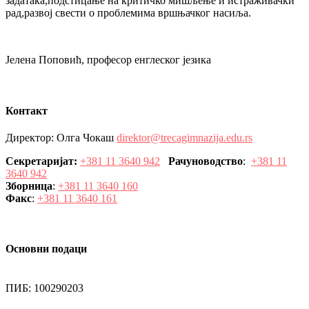
задатака,подстицање на критичко мишљење и истраживачки
рад,развој свести о проблемима вршњачког насиља.
Јелена Поповић, професор енглеског језика
Контакт
Директор: Олга Чокаш
direktor@trecagimnazija.edu.rs
Секретаријат:
+381 11 3640 942
Рачуноводство
:
+381 11
3640 942
Зборница
:
+381 11 3640 160
Факс
:
+381 11 3640 161
Основни подаци
ПИБ: 100290203