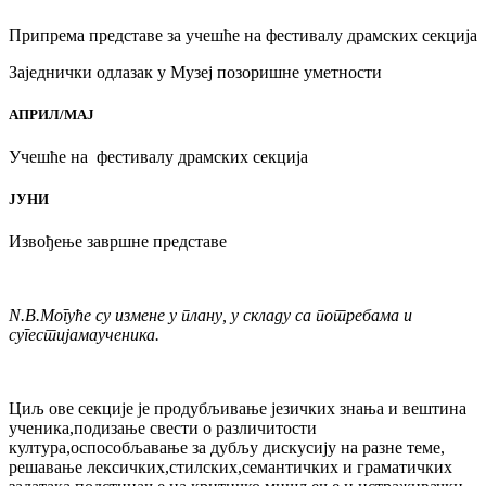
Припрема представе за учешће на фестивалу драмских секција
Заједнички одлазак у Музеј позоришне уметности
АПРИЛ/МАЈ
Учешће на фестивалу драмских секција
ЈУНИ
Извођење завршне представе
N
.
B
.Могуће су измене у плану, у складу са потребама и
сугестијамаученика
.
Циљ ове секције је продубљивањe језичких знања и вештина
ученика,подизање свести о различитости
култура,оспособљавање за дубљу дискусију на разне теме,
решавање лексичких,стилских,семантичких и граматичких