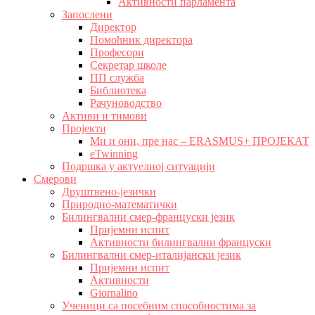
Активности парламента
Запослени
Директор
Помоћник директора
Професори
Секретар школе
ПП служба
Библиотека
Рачуноводство
Активи и тимови
Пројекти
Ми и они, пре нас – ERASMUS+ ПРОЈЕКАТ
eTwinning
Подршка у актуелној ситуацији
Смерови
Друштвено-језички
Природно-математички
Билингвални смер-француски језик
Пријемни испит
Активности билингвални француски
Билингвални смер-италијански језик
Пријемни испит
Активности
Giornalino
Ученици са посебним способностима за