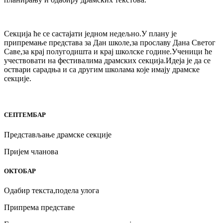
Секција ће се састајати једном недељно.У плану је
припремање представа за Дан школе,за прославу Дана Светог
Саве,за крај полугодишта и крај школске године.Ученици ће
учествовати на фестивалима драмских секција.Идеја је да се
оствари сарадња и са другим школама које имају драмске
секције.
СЕПТЕМБАР
Представљање драмске секције
Пријем чланова
ОКТОБАР
Одабир текста,подела улога
Припрема представе