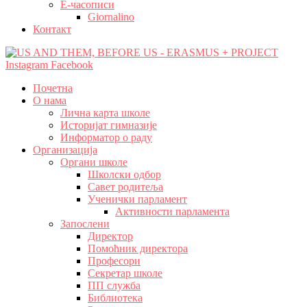
Е-часописи
Giornalino
Контакт
Instagram
Facebook
Почетна
О нама
Лична карта школе
Историјат гимназије
Информатор о раду
Организација
Органи школе
Школски одбор
Савет родитеља
Ученички парламент
Активности парламента
Запослени
Директор
Помоћник директора
Професори
Секретар школе
ПП служба
Библиотека