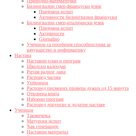
Природно-математички
Билингвални смер-француски језик
Пријемни испит
Активности билингвални француски
Билингвални смер-италијански језик
Пријемни испит
Активности
Giornalino
Ученици са посебним способностима за
рачунарство и информатику
Настава
Наставни план и програм
Школски календар
Ритам радног дана
Распоред часова
Уџбеници
Распоред писмених провера дужих од 15 минута
Отворена врата
Изборни програм
Распоред допунске и додатне наставе
Ученици
Такмичења
Матурски испит
Ђак генерације
Наставни материјал