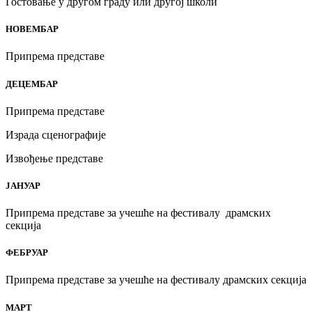
Гостовање у другом граду или другој школи
НОВЕМБАР
Припрема представе
ДЕЦЕМБАР
Припрема представе
Израда сценографије
Извођење представе
ЈАНУАР
Припрема представе за учешће на фестивалу драмских
секција
ФЕБРУАР
Припрема представе за учешће на фестивалу драмских секција
МАРТ