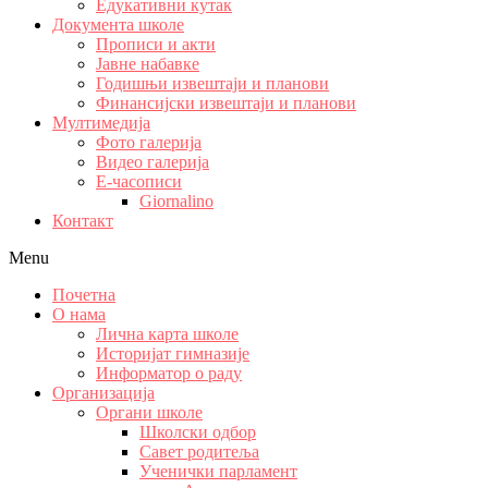
Едукативни кутак
Документа школе
Прописи и акти
Јавне набавке
Годишњи извештаји и планови
Финансијски извештаји и планови
Мултимедија
Фото галерија
Видео галерија
Е-часописи
Giornalino
Контакт
Menu
Почетна
О нама
Лична карта школе
Историјат гимназије
Информатор о раду
Организација
Органи школе
Школски одбор
Савет родитеља
Ученички парламент