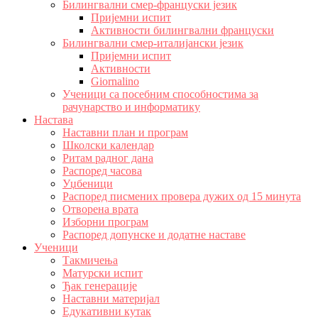
Билингвални смер-француски језик
Пријемни испит
Активности билингвални француски
Билингвални смер-италијански језик
Пријемни испит
Активности
Giornalino
Ученици са посебним способностима за
рачунарство и информатику
Настава
Наставни план и програм
Школски календар
Ритам радног дана
Распоред часова
Уџбеници
Распоред писмених провера дужих од 15 минута
Отворена врата
Изборни програм
Распоред допунске и додатне наставе
Ученици
Такмичења
Матурски испит
Ђак генерације
Наставни материјал
Едукативни кутак