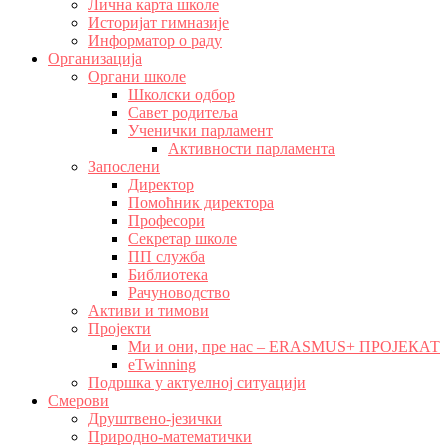
Лична карта школе
Историјат гимназије
Информатор о раду
Организација
Органи школе
Школски одбор
Савет родитеља
Ученички парламент
Активности парламента
Запослени
Директор
Помоћник директора
Професори
Секретар школе
ПП служба
Библиотека
Рачуноводство
Активи и тимови
Пројекти
Ми и они, пре нас – ERASMUS+ ПРОЈЕКАТ
eTwinning
Подршка у актуелној ситуацији
Смерови
Друштвено-језички
Природно-математички