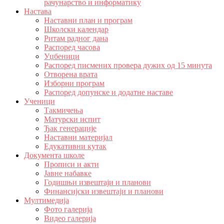
рачунарство и информатику
Настава
Наставни план и програм
Школски календар
Ритам радног дана
Распоред часова
Уџбеници
Распоред писмених провера дужих од 15 минута
Отворена врата
Изборни програм
Распоред допунске и додатне наставе
Ученици
Такмичења
Матурски испит
Ђак генерације
Наставни материјал
Едукативни кутак
Документа школе
Прописи и акти
Јавне набавке
Годишњи извештаји и планови
Финансијски извештаји и планови
Мултимедија
Фото галерија
Видео галерија