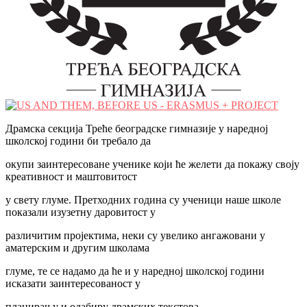
Драмска секција Треће београдске гимназије у наредној
школској години би требало да
окупи заинтересоване ученике који ће желети да покажу своју
креативност и маштовитост
у свету глуме. Претходних година су ученици наше школе
показали изузетну даровитост у
различитим пројектима, неки су увелико ангажовани у
аматерским и другим школама
глуме, те се надамо да ће и у наредној школској години
исказати заинтересованост у
планирању и одабиру драмских текстова.