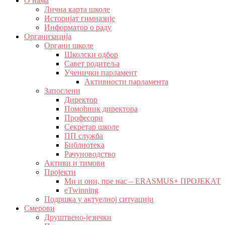
О нама
Лична карта школе
Историјат гимназије
Информатор о раду
Организација
Органи школе
Школски одбор
Савет родитеља
Ученички парламент
Активности парламента
Запослени
Директор
Помоћник директора
Професори
Секретар школе
ПП служба
Библиотека
Рачуноводство
Активи и тимови
Пројекти
Ми и они, пре нас – ERASMUS+ ПРОЈЕКАТ
eTwinning
Подршка у актуелној ситуацији
Смерови
Друштвено-језички