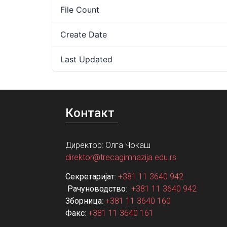
File Count
Create Date
Last Updated
Контакт
Директор: Олга Чокаш
direktor@trecagimnazija.edu.rs
Секретаријат:
+381 11 3640 942
Рачуноводство
:
+381 11 3640 942
Зборница
:
+381 11 3640 160
Факс
:
+381 11 3640 161