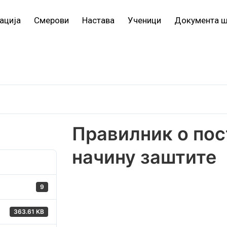
ација
Смерови
Настава
Ученици
Документа 
Правилник о пос
начину заштите
9
363.61 KB