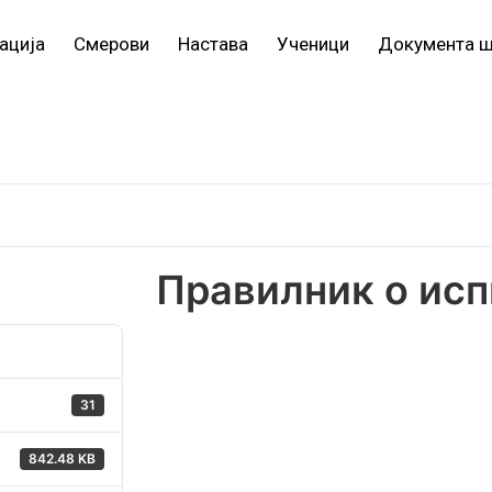
ација
Смерови
Настава
Ученици
Документа 
Правилник о ис
31
842.48 KB