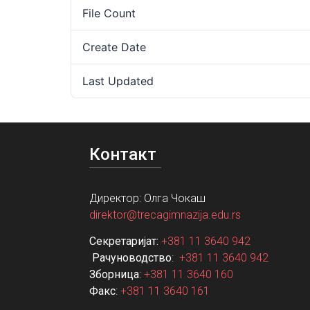
File Count
Create Date
Last Updated
Контакт
Директор: Олга Чокаш
direktor@trecagimnazija.edu.rs
Секретаријат:
+381 11 3640 942
Рачуноводство
:
+381 11 3640 942
Зборница
:
+381 11 3640 160
Факс
:
+381 11 3640 161