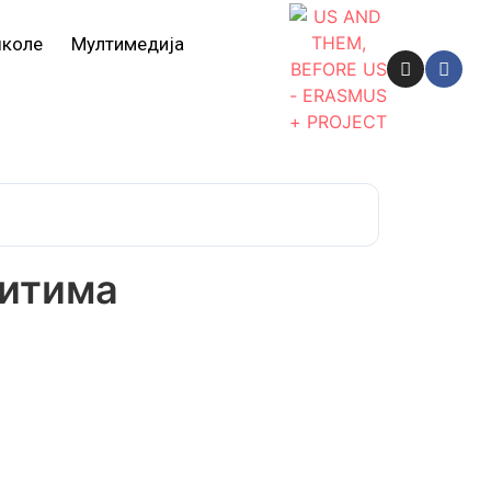
школе
Мултимедија
питима