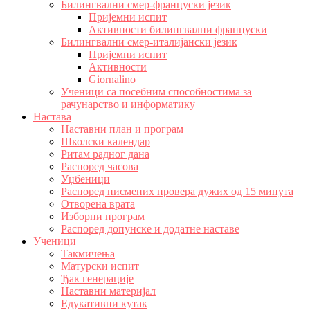
Билингвални смер-француски језик
Пријемни испит
Активности билингвални француски
Билингвални смер-италијански језик
Пријемни испит
Активности
Giornalino
Ученици са посебним способностима за
рачунарство и информатику
Настава
Наставни план и програм
Школски календар
Ритам радног дана
Распоред часова
Уџбеници
Распоред писмених провера дужих од 15 минута
Отворена врата
Изборни програм
Распоред допунске и додатне наставе
Ученици
Такмичења
Матурски испит
Ђак генерације
Наставни материјал
Едукативни кутак