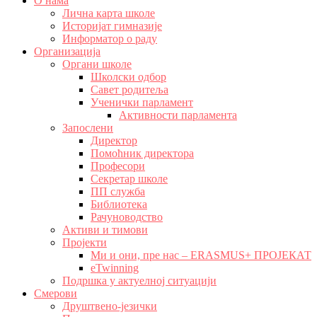
О нама
Лична карта школе
Историјат гимназије
Информатор о раду
Организација
Органи школе
Школски одбор
Савет родитеља
Ученички парламент
Активности парламента
Запослени
Директор
Помоћник директора
Професори
Секретар школе
ПП служба
Библиотека
Рачуноводство
Активи и тимови
Пројекти
Ми и они, пре нас – ERASMUS+ ПРОЈЕКАТ
eTwinning
Подршка у актуелној ситуацији
Смерови
Друштвено-језички