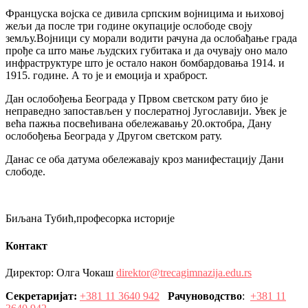
Француска војска се дивила српским војницима и њиховој
жељи да после три године окупације ослободе своју
земљу.Војници су морали водити рачуна да ослобађање града
прође са што мање људских губитака и да очувају оно мало
инфраструктуре што је остало након бомбардовања 1914. и
1915. године. А то је и емоција и храброст.
Дан ослобођења Београда у Првом светском рату био је
неправедно запостављен у послератној Југославији. Увек је
већа пажња посвећивана обележавању 20.октобра, Дану
ослобођења Београда у Другом светском рату.
Данас се оба датума обележавају кроз манифестацију Дани
слободе.
Биљана Тубић,професорка историје
Контакт
Директор: Олга Чокаш
direktor@trecagimnazija.edu.rs
Секретаријат:
+381 11 3640 942
Рачуноводство
:
+381 11