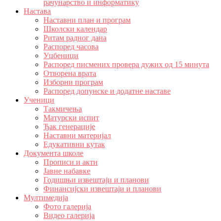
рачунарство и информатику
Настава
Наставни план и програм
Школски календар
Ритам радног дана
Распоред часова
Уџбеници
Распоред писмених провера дужих од 15 минута
Отворена врата
Изборни програм
Распоред допунске и додатне наставе
Ученици
Такмичења
Матурски испит
Ђак генерације
Наставни материјал
Едукативни кутак
Документа школе
Прописи и акти
Јавне набавке
Годишњи извештаји и планови
Финансијски извештаји и планови
Мултимедија
Фото галерија
Видео галерија