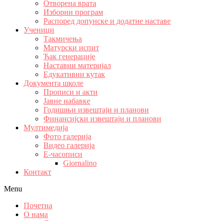
Отворена врата
Изборни програм
Распоред допунске и додатне наставе
Ученици
Такмичења
Матурски испит
Ђак генерације
Наставни материјал
Едукативни кутак
Документа школе
Прописи и акти
Јавне набавке
Годишњи извештаји и планови
Финансијски извештаји и планови
Мултимедија
Фото галерија
Видео галерија
Е-часописи
Giornalino
Контакт
Menu
Почетна
О нама