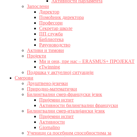
Активности парламента
Запослени
Директор
Помоћник директора
Професори
Секретар школе
ПП служба
Библиотека
Рачуноводство
Активи и тимови
Пројекти
Ми и они, пре нас – ERASMUS+ ПРОЈЕКАТ
eTwinning
Подршка у актуелној ситуацији
Смерови
Друштвено-језички
Природно-математички
Билингвални смер-француски језик
Пријемни испит
Активности билингвални француски
Билингвални смер-италијански језик
Пријемни испит
Активности
Giornalino
Ученици са посебним способностима за