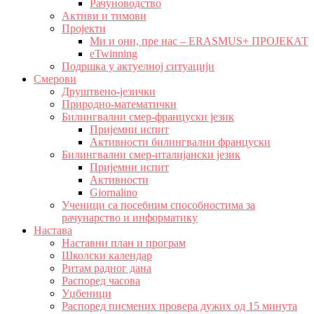
Рачуноводство
Активи и тимови
Пројекти
Ми и они, пре нас – ERASMUS+ ПРОЈЕКАТ
eTwinning
Подршка у актуелној ситуацији
Смерови
Друштвено-језички
Природно-математички
Билингвални смер-француски језик
Пријемни испит
Активности билингвални француски
Билингвални смер-италијански језик
Пријемни испит
Активности
Giornalino
Ученици са посебним способностима за
рачунарство и информатику
Настава
Наставни план и програм
Школски календар
Ритам радног дана
Распоред часова
Уџбеници
Распоред писмених провера дужих од 15 минута