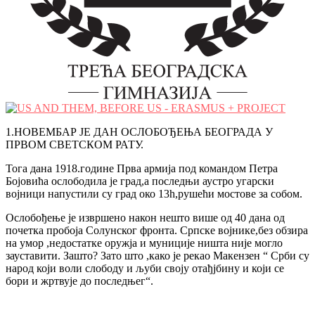
1.НОВЕМБАР ЈЕ ДАН ОСЛОБОЂЕЊА БЕОГРАДА У
ПРВОМ СВЕТСКОМ РАТУ.
Тога дана 1918.године Прва армија под командом Петра
Бојовића ослободила је град,а последњи аустро угарски
војници напустили су град око 13h,рушећи мостове за собом.
Ослобођење је извршено након нешто више од 40 дана од
почетка пробоја Солунског фронта. Српске војнике,без обзира
на умор ,недостатке оружја и муниције ништа није могло
зауставити. Зашто? Зато што ,како је рекао Макензен “ Срби су
народ који воли слободу и љуби своју отађјбину и који се
бори и жртвује до последњег“.