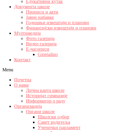
Едукативни кутак
Документа школе
Прописи и акти
Јавне набавке
Годишњи извештаји и планови
Финансијски извештаји и планови
Мултимедија
Фото галерија
Видео галерија
Е-часописи
Giornalino
Контакт
Menu
Почетна
О нама
Лична карта школе
Историјат гимназије
Информатор о раду
Организација
Органи школе
Школски одбор
Савет родитеља
Ученички парламент