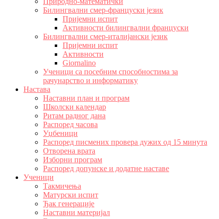
Природно-математички
Билингвални смер-француски језик
Пријемни испит
Активности билингвални француски
Билингвални смер-италијански језик
Пријемни испит
Активности
Giornalino
Ученици са посебним способностима за
рачунарство и информатику
Настава
Наставни план и програм
Школски календар
Ритам радног дана
Распоред часова
Уџбеници
Распоред писмених провера дужих од 15 минута
Отворена врата
Изборни програм
Распоред допунске и додатне наставе
Ученици
Такмичења
Матурски испит
Ђак генерације
Наставни материјал