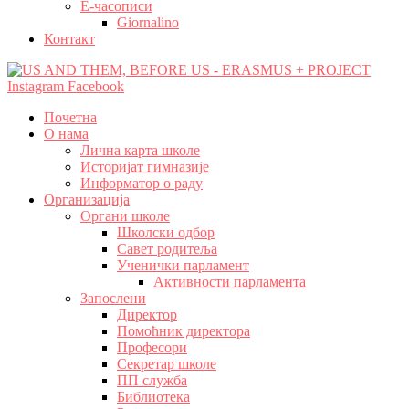
Е-часописи
Giornalino
Контакт
Instagram
Facebook
Почетна
О нама
Лична карта школе
Историјат гимназије
Информатор о раду
Организација
Органи школе
Школски одбор
Савет родитеља
Ученички парламент
Активности парламента
Запослени
Директор
Помоћник директора
Професори
Секретар школе
ПП служба
Библиотека