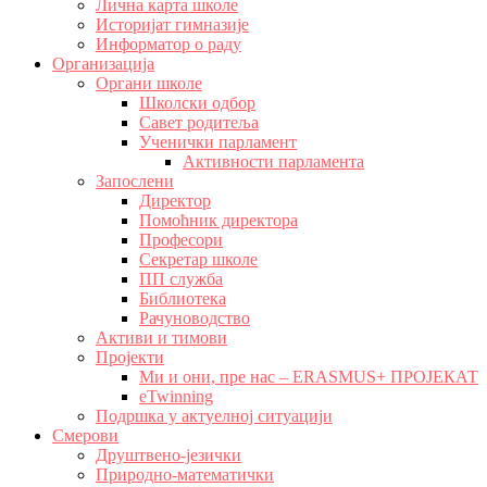
Лична карта школе
Историјат гимназије
Информатор о раду
Организација
Органи школе
Школски одбор
Савет родитеља
Ученички парламент
Активности парламента
Запослени
Директор
Помоћник директора
Професори
Секретар школе
ПП служба
Библиотека
Рачуноводство
Активи и тимови
Пројекти
Ми и они, пре нас – ERASMUS+ ПРОЈЕКАТ
eTwinning
Подршка у актуелној ситуацији
Смерови
Друштвено-језички
Природно-математички