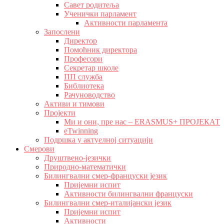
Савет родитеља
Ученички парламент
Активности парламента
Запослени
Директор
Помоћник директора
Професори
Секретар школе
ПП служба
Библиотека
Рачуноводство
Активи и тимови
Пројекти
Ми и они, пре нас – ERASMUS+ ПРОЈЕКАТ
eTwinning
Подршка у актуелној ситуацији
Смерови
Друштвено-језички
Природно-математички
Билингвални смер-француски језик
Пријемни испит
Активности билингвални француски
Билингвални смер-италијански језик
Пријемни испит
Активности