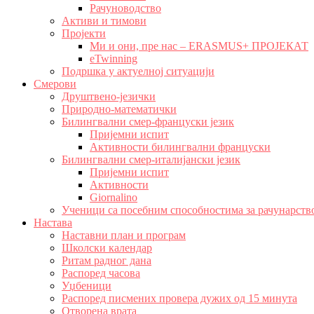
Рачуноводство
Активи и тимови
Пројекти
Ми и они, пре нас – ERASMUS+ ПРОЈЕКАТ
eTwinning
Подршка у актуелној ситуацији
Смерови
Друштвено-језички
Природно-математички
Билингвални смер-француски језик
Пријемни испит
Активности билингвални француски
Билингвални смер-италијански језик
Пријемни испит
Активности
Giornalino
Ученици са посебним способностима за рачунарств
Настава
Наставни план и програм
Школски календар
Ритам радног дана
Распоред часова
Уџбеници
Распоред писмених провера дужих од 15 минута
Отворена врата