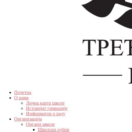
Почетна
О нама
Лична карта школе
Историјат гимназије
Информатор о раду
Организација
Органи школе
Школски одбор