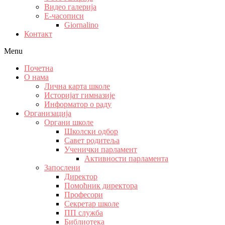
Видео галерија
Е-часописи
Giornalino
Контакт
Menu
Почетна
О нама
Лична карта школе
Историјат гимназије
Информатор о раду
Организација
Органи школе
Школски одбор
Савет родитеља
Ученички парламент
Активности парламента
Запослени
Директор
Помоћник директора
Професори
Секретар школе
ПП служба
Библиотека