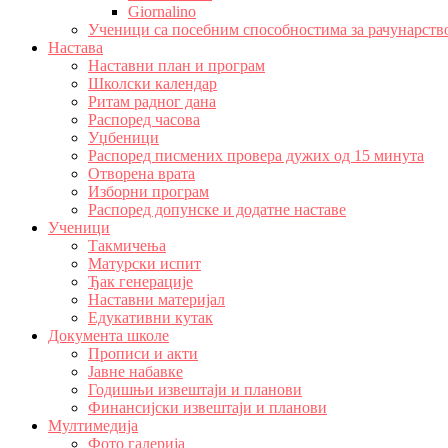
Giornalino
Ученици са посебним способностима за рачунарств
Настава
Наставни план и програм
Школски календар
Ритам радног дана
Распоред часова
Уџбеници
Распоред писмених провера дужих од 15 минута
Отворена врата
Изборни програм
Распоред допунске и додатне наставе
Ученици
Такмичења
Матурски испит
Ђак генерације
Наставни материјал
Едукативни кутак
Документа школе
Прописи и акти
Јавне набавке
Годишњи извештаји и планови
Финансијски извештаји и планови
Мултимедија
Фото галерија