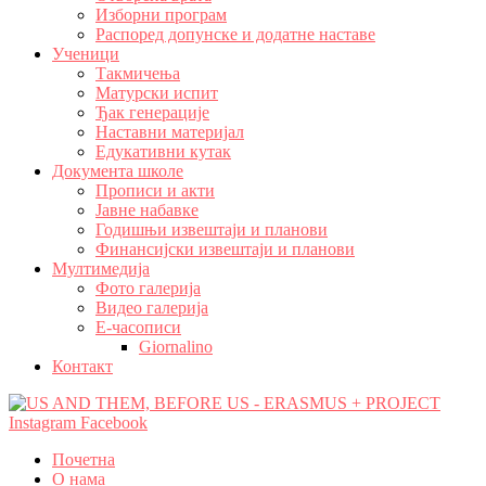
Изборни програм
Распоред допунске и додатне наставе
Ученици
Такмичења
Матурски испит
Ђак генерације
Наставни материјал
Едукативни кутак
Документа школе
Прописи и акти
Јавне набавке
Годишњи извештаји и планови
Финансијски извештаји и планови
Мултимедија
Фото галерија
Видео галерија
Е-часописи
Giornalino
Контакт
Instagram
Facebook
Почетна
О нама