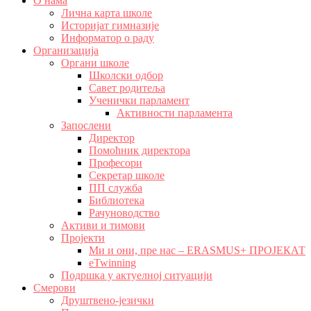
О нама
Лична карта школе
Историјат гимназије
Информатор о раду
Организација
Органи школе
Школски одбор
Савет родитеља
Ученички парламент
Активности парламента
Запослени
Директор
Помоћник директора
Професори
Секретар школе
ПП служба
Библиотека
Рачуноводство
Активи и тимови
Пројекти
Ми и они, пре нас – ERASMUS+ ПРОЈЕКАТ
eTwinning
Подршка у актуелној ситуацији
Смерови
Друштвено-језички