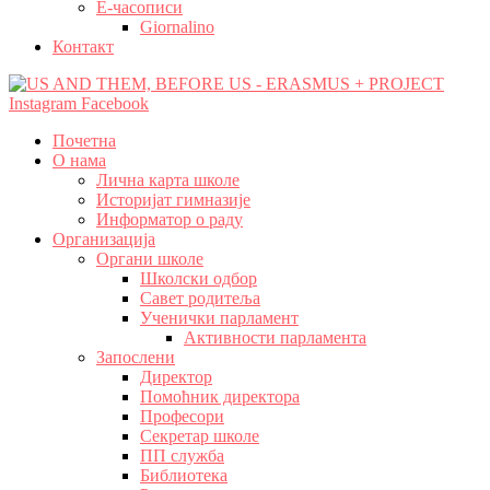
Е-часописи
Giornalino
Контакт
Instagram
Facebook
Почетна
О нама
Лична карта школе
Историјат гимназије
Информатор о раду
Организација
Органи школе
Школски одбор
Савет родитеља
Ученички парламент
Активности парламента
Запослени
Директор
Помоћник директора
Професори
Секретар школе
ПП служба
Библиотека