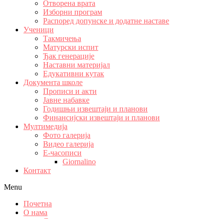
Отворена врата
Изборни програм
Распоред допунске и додатне наставе
Ученици
Такмичења
Матурски испит
Ђак генерације
Наставни материјал
Едукативни кутак
Документа школе
Прописи и акти
Јавне набавке
Годишњи извештаји и планови
Финансијски извештаји и планови
Мултимедија
Фото галерија
Видео галерија
Е-часописи
Giornalino
Контакт
Menu
Почетна
О нама