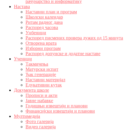
рачунарство и информатику
Настава
Наставни план и програм
Школски календар
Ритам радног дана
Распоред часова
Уџбеници
Распоред писмених провера дужих од 15 минута
Отворена врата
Изборни програм
Распоред допунске и додатне наставе
Ученици
Такмичења
Матурски испит
Ђак генерације
Наставни материјал
Едукативни кутак
Документа школе
Прописи и акти
Јавне набавке
Годишњи извештаји и планови
Финансијски извештаји и планови
Мултимедија
Фото галерија
Видео галерија