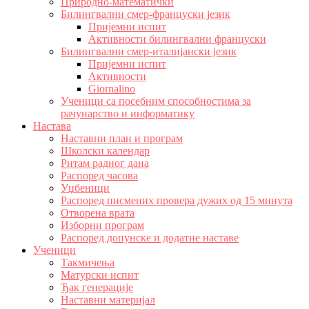
Природно-математички
Билингвални смер-француски језик
Пријемни испит
Активности билингвални француски
Билингвални смер-италијански језик
Пријемни испит
Активности
Giornalino
Ученици са посебним способностима за
рачунарство и информатику
Настава
Наставни план и програм
Школски календар
Ритам радног дана
Распоред часова
Уџбеници
Распоред писмених провера дужих од 15 минута
Отворена врата
Изборни програм
Распоред допунске и додатне наставе
Ученици
Такмичења
Матурски испит
Ђак генерације
Наставни материјал