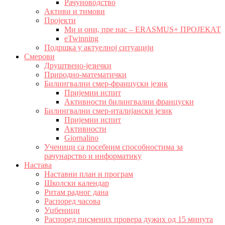
Рачуноводство
Активи и тимови
Пројекти
Ми и они, пре нас – ERASMUS+ ПРОЈЕКАТ
eTwinning
Подршка у актуелној ситуацији
Смерови
Друштвено-језички
Природно-математички
Билингвални смер-француски језик
Пријемни испит
Активности билингвални француски
Билингвални смер-италијански језик
Пријемни испит
Активности
Giornalino
Ученици са посебним способностима за
рачунарство и информатику
Настава
Наставни план и програм
Школски календар
Ритам радног дана
Распоред часова
Уџбеници
Распоред писмених провера дужих од 15 минута