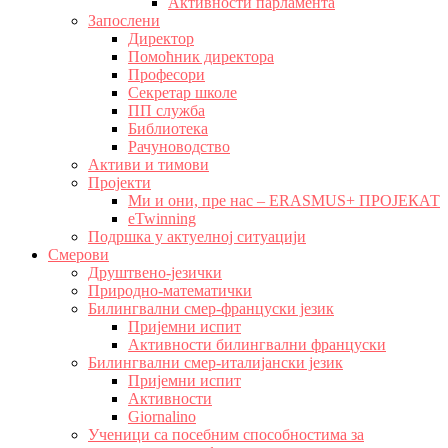
Активности парламента
Запослени
Директор
Помоћник директора
Професори
Секретар школе
ПП служба
Библиотека
Рачуноводство
Активи и тимови
Пројекти
Ми и они, пре нас – ERASMUS+ ПРОЈЕКАТ
eTwinning
Подршка у актуелној ситуацији
Смерови
Друштвено-језички
Природно-математички
Билингвални смер-француски језик
Пријемни испит
Активности билингвални француски
Билингвални смер-италијански језик
Пријемни испит
Активности
Giornalino
Ученици са посебним способностима за