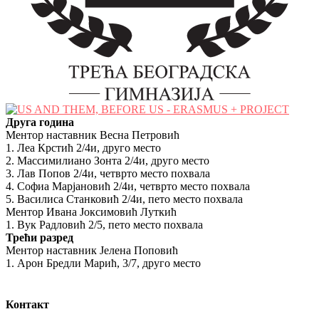
Друга година
Ментор наставник Весна Петровић
1. Леа Крстић 2/4и, друго место
2. Массимилиано Зонта 2/4и, друго место
3. Лав Попов 2/4и, четврто место похвала
4. Софиa Марјановић 2/4и, четврто место похвала
5. Василиса Станковић 2/4и, пето место похвала
Ментор Ивана Јоксимовић Луткић
1. Вук Радловић 2/5, пето место похвала
Трећи разред
Ментор наставник Јелена Поповић
1. Арон Бредли Марић, 3/7, друго место
Контакт