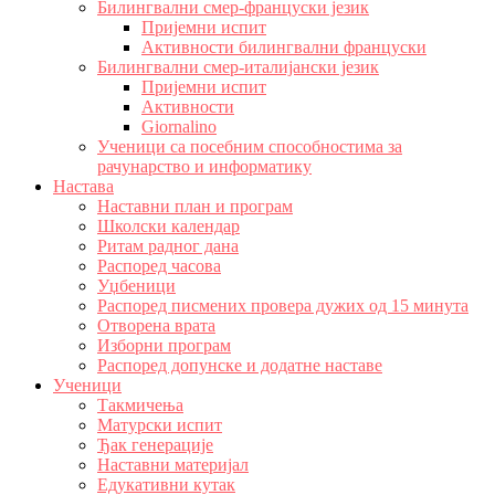
Билингвални смер-француски језик
Пријемни испит
Активности билингвални француски
Билингвални смер-италијански језик
Пријемни испит
Активности
Giornalino
Ученици са посебним способностима за
рачунарство и информатику
Настава
Наставни план и програм
Школски календар
Ритам радног дана
Распоред часова
Уџбеници
Распоред писмених провера дужих од 15 минута
Отворена врата
Изборни програм
Распоред допунске и додатне наставе
Ученици
Такмичења
Матурски испит
Ђак генерације
Наставни материјал
Едукативни кутак