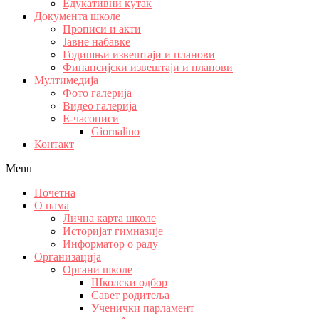
Едукативни кутак
Документа школе
Прописи и акти
Јавне набавке
Годишњи извештаји и планови
Финансијски извештаји и планови
Мултимедија
Фото галерија
Видео галерија
Е-часописи
Giornalino
Контакт
Menu
Почетна
О нама
Лична карта школе
Историјат гимназије
Информатор о раду
Организација
Органи школе
Школски одбор
Савет родитеља
Ученички парламент