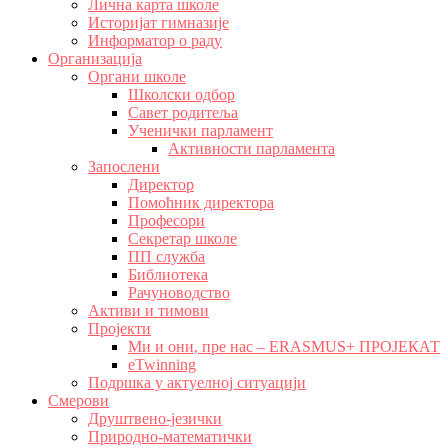
Лична карта школе
Историјат гимназије
Информатор о раду
Организација
Органи школе
Школски одбор
Савет родитеља
Ученички парламент
Активности парламента
Запослени
Директор
Помоћник директора
Професори
Секретар школе
ПП служба
Библиотека
Рачуноводство
Активи и тимови
Пројекти
Ми и они, пре нас – ERASMUS+ ПРОЈЕКАТ
eTwinning
Подршка у актуелној ситуацији
Смерови
Друштвено-језички
Природно-математички