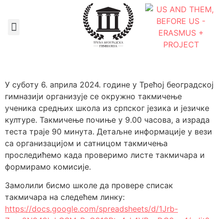
Документа школе
У суботу 6. априла 2024. године у Трећој београдској
гимназији организује се окружно такмичење
ученика средњих школа из српског језика и језичке
културе. Такмичење почиње у 9.00 часова, а израда
теста траје 90 минута. Детаљне информације у вези
са организацијом и сатницом такмичења
проследићемо када проверимо листе такмичара и
формирамо комисије.
Замолили бисмо школе да провере списак
такмичара на следећем линку:
https://docs.google.com/spreadsheets/d/1Jrb-