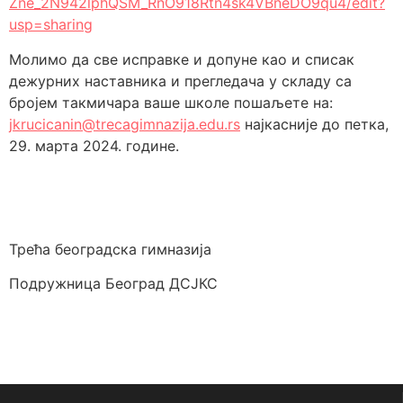
Zne_2N942lphQSM_RnO918Rtn4sk4VBneDO9qu4/edit?
usp=sharing
Молимо да све исправке и допуне као и списак
дежурних наставника и прегледача у складу са
бројем такмичара ваше школе пошаљете на:
jkrucicanin@trecagimnazija.edu.rs
најкасније до петка,
29. марта 2024. године.
Трећа београдска гимназија
Подружница Београд ДСЈКС