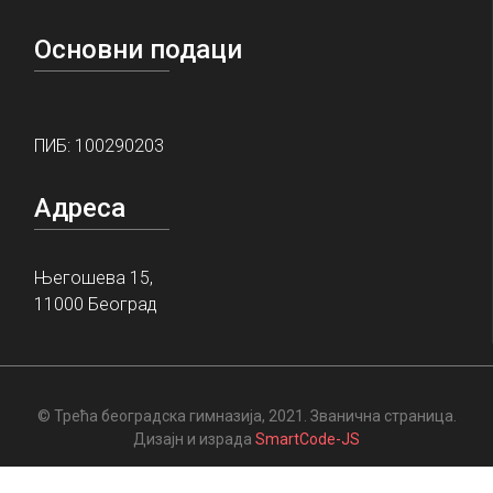
Основни подаци
ПИБ: 100290203
Адреса
Његошева 15,
11000 Београд
© Трећа београдска гимназија, 2021. Званична страница.
Дизајн и израда
SmartCode-JS