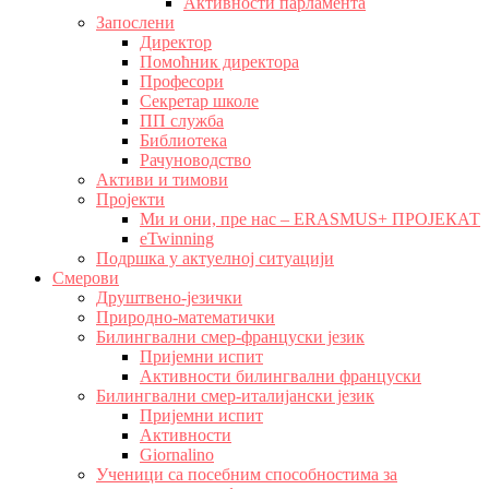
Активности парламента
Запослени
Директор
Помоћник директора
Професори
Секретар школе
ПП служба
Библиотека
Рачуноводство
Активи и тимови
Пројекти
Ми и они, пре нас – ERASMUS+ ПРОЈЕКАТ
eTwinning
Подршка у актуелној ситуацији
Смерови
Друштвено-језички
Природно-математички
Билингвални смер-француски језик
Пријемни испит
Активности билингвални француски
Билингвални смер-италијански језик
Пријемни испит
Активности
Giornalino
Ученици са посебним способностима за