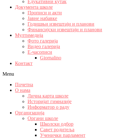
Едукативни кутак
Документа школе
Прописи и акти
Јавне набавке
Годишњи извештаји и планови
Финансијски извештаји и планови
Мултимедија
Фото галерија
Видео галерија
Е-часописи
Giornalino
Контакт
Menu
Почетна
О нама
Лична карта школе
Историјат гимназије
Информатор о раду
Организација
Органи школе
Школски одбор
Савет родитеља
Ученички парламент