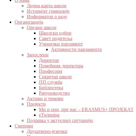
О нама
Лична карта школе
Историјат гимназије
Информатор о раду
Организација
Органи школе
Школски одбор
Савет родитеља
Ученички парламент
Активности парламента
Запослени
Директор
Помоћник директора
Професори
Секретар школе
ПП служба
Библиотека
Рачуноводство
Активи и тимови
Пројекти
Ми и они, пре нас – ERASMUS+ ПРОЈЕКАТ
eTwinning
Подршка у актуелној ситуацији
Смерови
Друштвено-језички