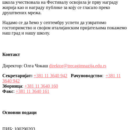
школа учествовала на Фестивалу освојила је прву награду
жирија као и награду публике за коју се гласало преко
друштвених мрежа.
Надамо се да ћемо у септембру успети да узвратимо
гостопримство и својим италијанским пријатељима покажемо
наш град и нашу школу.
Контакт
Директор: Олга Чокаш
direktor@trecagimnazija.edu.rs
Секретаријат:
+381 11 3640 942
Рачуноводство
:
+381 11
3640 942
Зборница
:
+381 11 3640 160
Факс
:
+381 11 3640 161
Основни подаци
ПИБ: 100290203