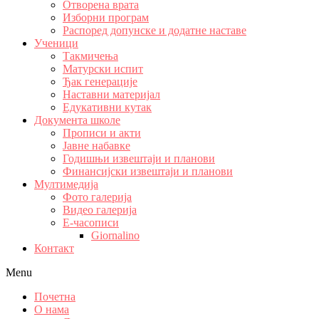
Отворена врата
Изборни програм
Распоред допунске и додатне наставе
Ученици
Такмичења
Матурски испит
Ђак генерације
Наставни материјал
Едукативни кутак
Документа школе
Прописи и акти
Јавне набавке
Годишњи извештаји и планови
Финансијски извештаји и планови
Мултимедија
Фото галерија
Видео галерија
Е-часописи
Giornalino
Контакт
Menu
Почетна
О нама