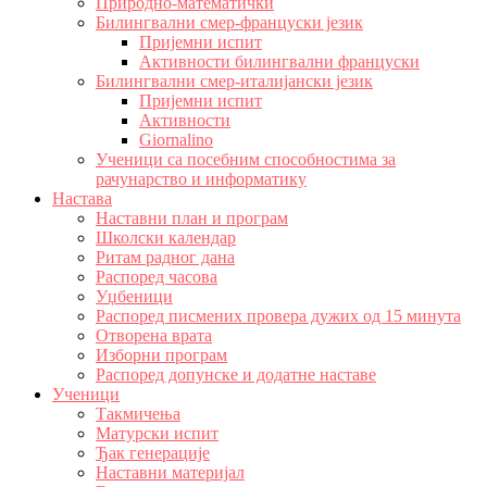
Природно-математички
Билингвални смер-француски језик
Пријемни испит
Активности билингвални француски
Билингвални смер-италијански језик
Пријемни испит
Активности
Giornalino
Ученици са посебним способностима за
рачунарство и информатику
Настава
Наставни план и програм
Школски календар
Ритам радног дана
Распоред часова
Уџбеници
Распоред писмених провера дужих од 15 минута
Отворена врата
Изборни програм
Распоред допунске и додатне наставе
Ученици
Такмичења
Матурски испит
Ђак генерације
Наставни материјал