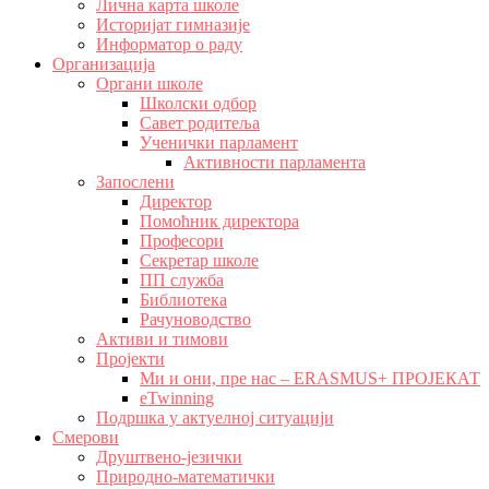
Лична карта школе
Историјат гимназије
Информатор о раду
Организација
Органи школе
Школски одбор
Савет родитеља
Ученички парламент
Активности парламента
Запослени
Директор
Помоћник директора
Професори
Секретар школе
ПП служба
Библиотека
Рачуноводство
Активи и тимови
Пројекти
Ми и они, пре нас – ERASMUS+ ПРОЈЕКАТ
eTwinning
Подршка у актуелној ситуацији
Смерови
Друштвено-језички
Природно-математички