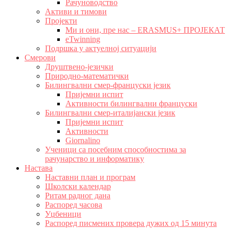
Рачуноводство
Активи и тимови
Пројекти
Ми и они, пре нас – ERASMUS+ ПРОЈЕКАТ
eTwinning
Подршка у актуелној ситуацији
Смерови
Друштвено-језички
Природно-математички
Билингвални смер-француски језик
Пријемни испит
Активности билингвални француски
Билингвални смер-италијански језик
Пријемни испит
Активности
Giornalino
Ученици са посебним способностима за
рачунарство и информатику
Настава
Наставни план и програм
Школски календар
Ритам радног дана
Распоред часова
Уџбеници
Распоред писмених провера дужих од 15 минута