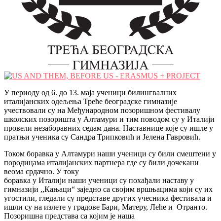
У периоду од 6. до 13. маја ученици билингвалних
италијанских одељења Треће београдске гимназије
учествовали су на Међународном позоришном фестивалу
школских позоришта у Алтамури и тим поводом су у Италији
провели незаборавних седам дана. Наставнице које су ишле у
пратњи ученика су Сандра Трипковић и Јелена Гавровић.
Током боравка у Алтамури наши ученици су били смештени у
породицама италијанских партнера где су били дочекани
веома срдачно. У току
боравка у Италији наши ученици су похађали наставу у
гимназији ,,Кањаци“ заједно са својим вршњацима који су их
угостили, гледали су представе других учесника фестивала и
ишли су на излете у градове Бари, Матеру, Леће и Отранто.
Позоришна представа са којим је наша