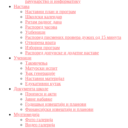
рачунарство и информатику
Настава
Наставни план и програм
Школски календар
Ритам радног дана
Распоред часова
Уџбеници
Распоред писмених провера дужих од 15 минута
Отворена врата
Изборни програм
Распоред допунске и додатне наставе
Ученици
Такмичења
Матурски испит
Ђак генерације
Наставни материјал
Едукативни кутак
Документа школе
Прописи и акти
Јавне набавке
Годишњи извештаји и планови
Финансијски извештаји и планови
Мултимедија
Фото галерија
Видео галерија