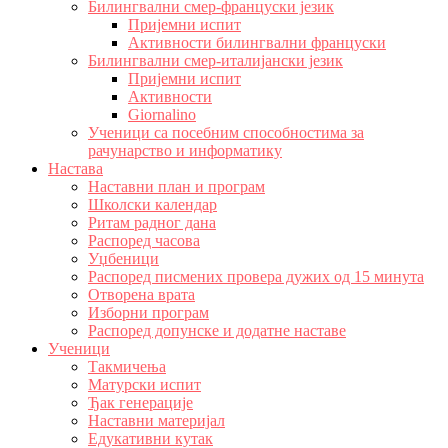
Билингвални смер-француски језик
Пријемни испит
Активности билингвални француски
Билингвални смер-италијански језик
Пријемни испит
Активности
Giornalino
Ученици са посебним способностима за
рачунарство и информатику
Настава
Наставни план и програм
Школски календар
Ритам радног дана
Распоред часова
Уџбеници
Распоред писмених провера дужих од 15 минута
Отворена врата
Изборни програм
Распоред допунске и додатне наставе
Ученици
Такмичења
Матурски испит
Ђак генерације
Наставни материјал
Едукативни кутак