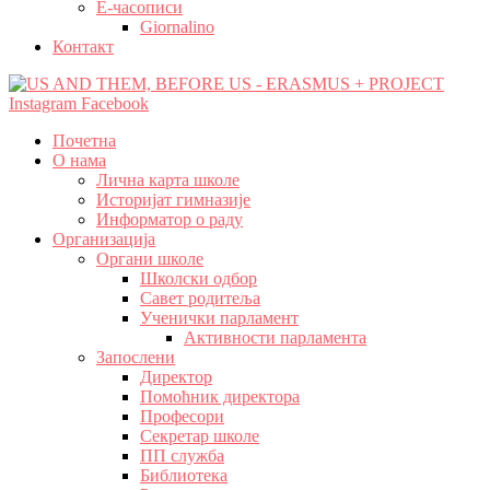
Е-часописи
Giornalino
Контакт
Instagram
Facebook
Почетна
О нама
Лична карта школе
Историјат гимназије
Информатор о раду
Организација
Органи школе
Школски одбор
Савет родитеља
Ученички парламент
Активности парламента
Запослени
Директор
Помоћник директора
Професори
Секретар школе
ПП служба
Библиотека