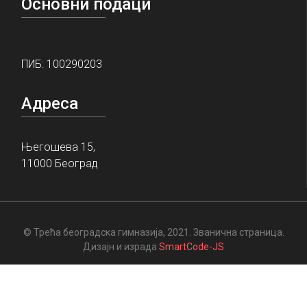
Основни подаци
ПИБ: 100290203
Адреса
Његошева 15,
11000 Београд
© Трећа београдска гимназија, 2021. Званична страница.
Дизајн и израда
SmartCode-JS