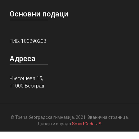
Основни подаци
ПИБ: 100290203
Адреса
Његошева 15,
11000 Београд
© Трећа београдска гимназија, 2021. Званична страница.
Дизајн и израда
SmartCode-JS