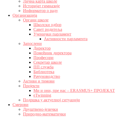
Лична карта школе
Историјат гимназије
Информатор о раду
Организација
Органи школе
Школски одбор
Савет родитеља
Ученички парламент
Активности парламента
Запослени
Директор
Помоћник директора
Професори
Секретар школе
ПП служба
Библиотека
Рачуноводство
Активи и тимови
Пројекти
Ми и они, пре нас – ERASMUS+ ПРОЈЕКАТ
eTwinning
Подршка у актуелној ситуацији
Смерови
Друштвено-језички
Природно-математички