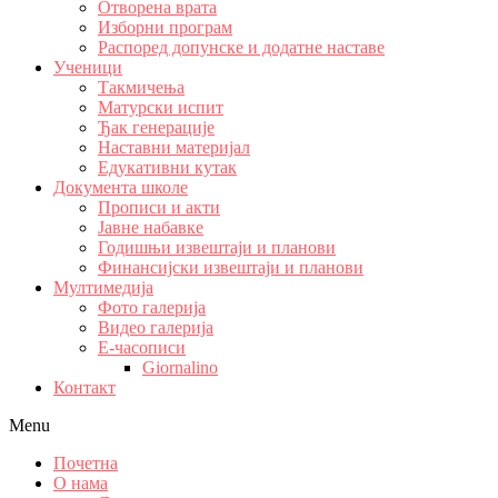
Отворена врата
Изборни програм
Распоред допунске и додатне наставе
Ученици
Такмичења
Матурски испит
Ђак генерације
Наставни материјал
Едукативни кутак
Документа школе
Прописи и акти
Јавне набавке
Годишњи извештаји и планови
Финансијски извештаји и планови
Мултимедија
Фото галерија
Видео галерија
Е-часописи
Giornalino
Контакт
Menu
Почетна
О нама