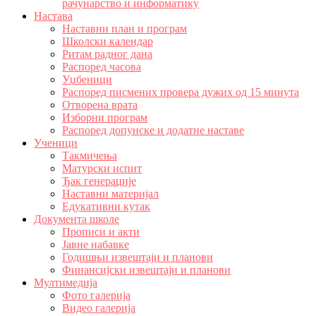
рачунарство и информатику
Настава
Наставни план и програм
Школски календар
Ритам радног дана
Распоред часова
Уџбеници
Распоред писмених провера дужих од 15 минута
Отворена врата
Изборни програм
Распоред допунске и додатне наставе
Ученици
Такмичења
Матурски испит
Ђак генерације
Наставни материјал
Едукативни кутак
Документа школе
Прописи и акти
Јавне набавке
Годишњи извештаји и планови
Финансијски извештаји и планови
Мултимедија
Фото галерија
Видео галерија