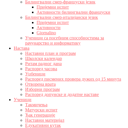
Билингвални смер-француски језик
Пријемни испит
Активности билингвални француски
Билингвални смер-италијански језик
Пријемни испит
Активности
Giornalino
Ученици са посебним способностима за
рачунарство и информатику
Настава
Наставни план и програм
Школски календар
Ритам радног дана
Распоред часова
Уџбеници
Распоред писмених провера дужих од 15 минута
Отворена врата
Изборни програм
Распоред допунске и додатне наставе
Ученици
Такмичења
Матурски испит
Ђак генерације
Наставни материјал
Едукативни кутак