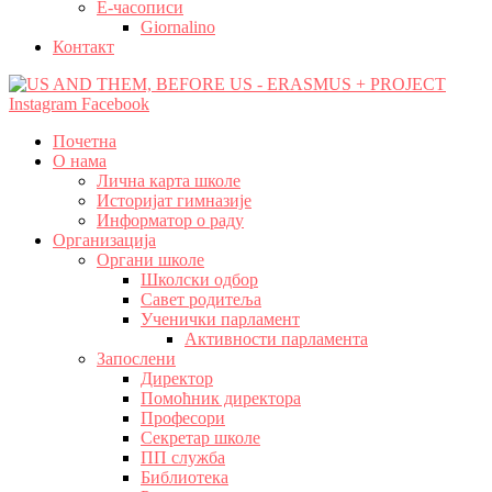
Е-часописи
Giornalino
Контакт
Instagram
Facebook
Почетна
О нама
Лична карта школе
Историјат гимназије
Информатор о раду
Организација
Органи школе
Школски одбор
Савет родитеља
Ученички парламент
Активности парламента
Запослени
Директор
Помоћник директора
Професори
Секретар школе
ПП служба
Библиотека