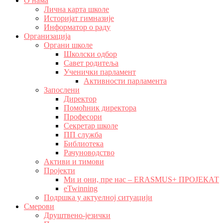
О нама
Лична карта школе
Историјат гимназије
Информатор о раду
Организација
Органи школе
Школски одбор
Савет родитеља
Ученички парламент
Активности парламента
Запослени
Директор
Помоћник директора
Професори
Секретар школе
ПП служба
Библиотека
Рачуноводство
Активи и тимови
Пројекти
Ми и они, пре нас – ERASMUS+ ПРОЈЕКАТ
eTwinning
Подршка у актуелној ситуацији
Смерови
Друштвено-језички