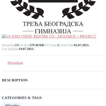
Download
15
File Size
379.50 KB
File Count
1
Create Date
02.07.2021.
Last Updated
19.07.2021.
Download
DESCRIPTION
CATEGORIES & TAGS
2019 godina