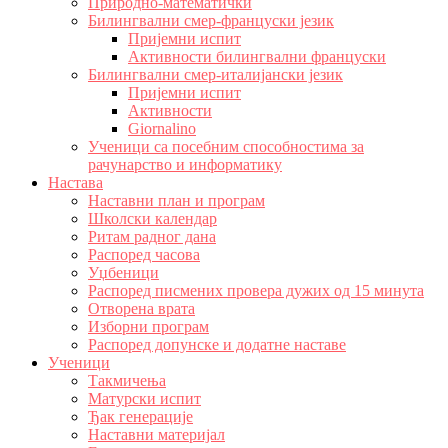
Природно-математички
Билингвални смер-француски језик
Пријемни испит
Активности билингвални француски
Билингвални смер-италијански језик
Пријемни испит
Активности
Giornalino
Ученици са посебним способностима за
рачунарство и информатику
Настава
Наставни план и програм
Школски календар
Ритам радног дана
Распоред часова
Уџбеници
Распоред писмених провера дужих од 15 минута
Отворена врата
Изборни програм
Распоред допунске и додатне наставе
Ученици
Такмичења
Матурски испит
Ђак генерације
Наставни материјал