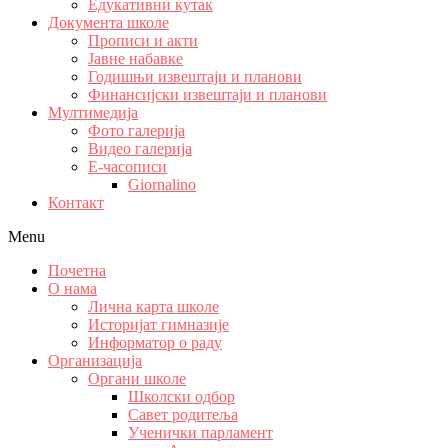
Едукативни кутак
Документа школе
Прописи и акти
Јавне набавке
Годишњи извештаји и планови
Финансијски извештаји и планови
Мултимедија
Фото галерија
Видео галерија
Е-часописи
Giornalino
Контакт
Menu
Почетна
О нама
Лична карта школе
Историјат гимназије
Информатор о раду
Организација
Органи школе
Школски одбор
Савет родитеља
Ученички парламент