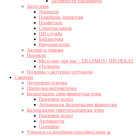
Активности парламента
Запослени
Директор
Помоћник директора
Професори
Секретар школе
ПП служба
Библиотека
Рачуноводство
Активи и тимови
Пројекти
Ми и они, пре нас – ERASMUS+ ПРОЈЕКАТ
eTwinning
Подршка у актуелној ситуацији
Смерови
Друштвено-језички
Природно-математички
Билингвални смер-француски језик
Пријемни испит
Активности билингвални француски
Билингвални смер-италијански језик
Пријемни испит
Активности
Giornalino
Ученици са посебним способностима за