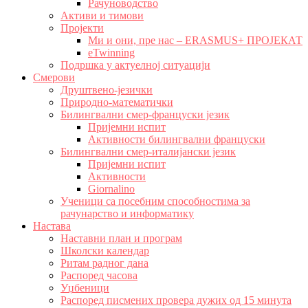
Рачуноводство
Активи и тимови
Пројекти
Ми и они, пре нас – ERASMUS+ ПРОЈЕКАТ
eTwinning
Подршка у актуелној ситуацији
Смерови
Друштвено-језички
Природно-математички
Билингвални смер-француски језик
Пријемни испит
Активности билингвални француски
Билингвални смер-италијански језик
Пријемни испит
Активности
Giornalino
Ученици са посебним способностима за
рачунарство и информатику
Настава
Наставни план и програм
Школски календар
Ритам радног дана
Распоред часова
Уџбеници
Распоред писмених провера дужих од 15 минута