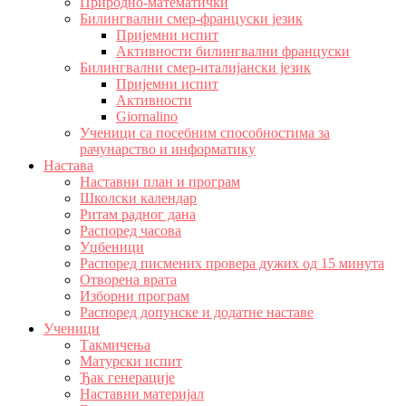
Природно-математички
Билингвални смер-француски језик
Пријемни испит
Активности билингвални француски
Билингвални смер-италијански језик
Пријемни испит
Активности
Giornalino
Ученици са посебним способностима за
рачунарство и информатику
Настава
Наставни план и програм
Школски календар
Ритам радног дана
Распоред часова
Уџбеници
Распоред писмених провера дужих од 15 минута
Отворена врата
Изборни програм
Распоред допунске и додатне наставе
Ученици
Такмичења
Матурски испит
Ђак генерације
Наставни материјал