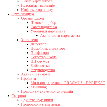
Лична карта школе
Историјат гимназије
Информатор о раду
Организација
Органи школе
Школски одбор
Савет родитеља
Ученички парламент
Активности парламента
Запослени
Директор
Помоћник директора
Професори
Секретар школе
ПП служба
Библиотека
Рачуноводство
Активи и тимови
Пројекти
Ми и они, пре нас – ERASMUS+ ПРОЈЕКАТ
eTwinning
Подршка у актуелној ситуацији
Смерови
Друштвено-језички
Природно-математички