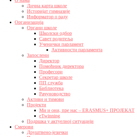
О нама
Лична карта школе
Историјат гимназије
Информатор о раду
Организација
Органи школе
Школски одбор
Савет родитеља
Ученички парламент
Активности парламента
Запослени
Директор
Помоћник директора
Професори
Секретар школе
ПП служба
Библиотека
Рачуноводство
Активи и тимови
Пројекти
Ми и они, пре нас – ERASMUS+ ПРОЈЕКАТ
eTwinning
Подршка у актуелној ситуацији
Смерови
Друштвено-језички