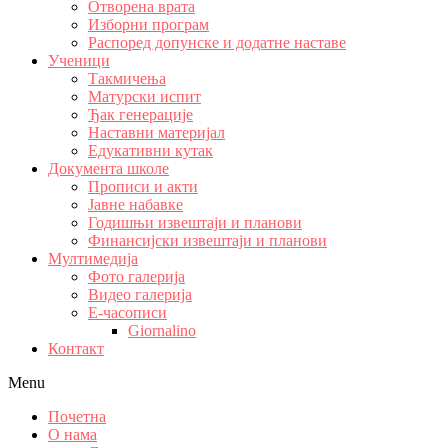
Отворена врата
Изборни програм
Распоред допунске и додатне наставе
Ученици
Такмичења
Матурски испит
Ђак генерације
Наставни материјал
Едукативни кутак
Документа школе
Прописи и акти
Јавне набавке
Годишњи извештаји и планови
Финансијски извештаји и планови
Мултимедија
Фото галерија
Видео галерија
Е-часописи
Giornalino
Контакт
Menu
Почетна
О нама