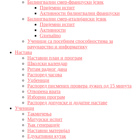
Билингвални смер-француски језик
Пријемни испит
Активности билингвални француски
Билингвални смер-италијански језик
Пријемни испит
Активности
Giornalino
Ученици са посебним способностима за
рачунарство и информатику
Настава
Наставни план и програм
Школски календар
Ритам радног дана
Распоред часова
Уџбеници
Распоред писмених провера дужих од 15 минута
Отворена врата
Изборни програм
Распоред допунске и додатне наставе
Ученици
Такмичења
Матурски испит
Ђак генерације
Наставни материјал
Едукативни кутак