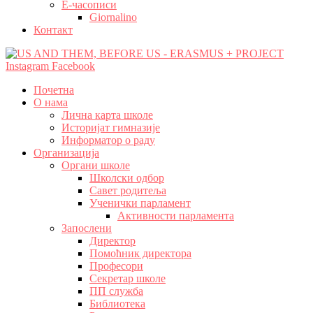
Е-часописи
Giornalino
Контакт
Instagram
Facebook
Почетна
О нама
Лична карта школе
Историјат гимназије
Информатор о раду
Организација
Органи школе
Школски одбор
Савет родитеља
Ученички парламент
Активности парламента
Запослени
Директор
Помоћник директора
Професори
Секретар школе
ПП служба
Библиотека