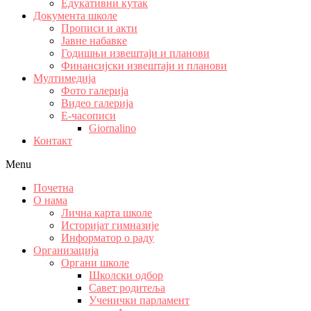
Едукативни кутак
Документа школе
Прописи и акти
Јавне набавке
Годишњи извештаји и планови
Финансијски извештаји и планови
Мултимедија
Фото галерија
Видео галерија
Е-часописи
Giornalino
Контакт
Menu
Почетна
О нама
Лична карта школе
Историјат гимназије
Информатор о раду
Организација
Органи школе
Школски одбор
Савет родитеља
Ученички парламент