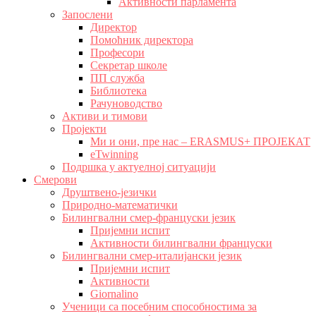
Активности парламента
Запослени
Директор
Помоћник директора
Професори
Секретар школе
ПП служба
Библиотека
Рачуноводство
Активи и тимови
Пројекти
Ми и они, пре нас – ERASMUS+ ПРОЈЕКАТ
eTwinning
Подршка у актуелној ситуацији
Смерови
Друштвено-језички
Природно-математички
Билингвални смер-француски језик
Пријемни испит
Активности билингвални француски
Билингвални смер-италијански језик
Пријемни испит
Активности
Giornalino
Ученици са посебним способностима за