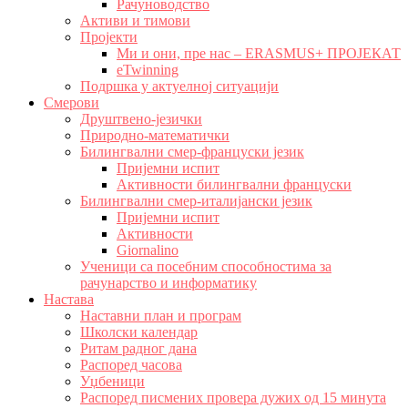
Рачуноводство
Активи и тимови
Пројекти
Ми и они, пре нас – ERASMUS+ ПРОЈЕКАТ
eTwinning
Подршка у актуелној ситуацији
Смерови
Друштвено-језички
Природно-математички
Билингвални смер-француски језик
Пријемни испит
Активности билингвални француски
Билингвални смер-италијански језик
Пријемни испит
Активности
Giornalino
Ученици са посебним способностима за
рачунарство и информатику
Настава
Наставни план и програм
Школски календар
Ритам радног дана
Распоред часова
Уџбеници
Распоред писмених провера дужих од 15 минута