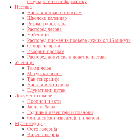
рачунарство и информатику
Настава
Наставни план и програм
Школски календар
Ритам радног дана
Распоред часова
Уџбеници
Распоред писмених провера дужих од 15 минута
Отворена врата
Изборни програм
Распоред допунске и додатне наставе
Ученици
Такмичења
Матурски испит
Ђак генерације
Наставни материјал
Едукативни кутак
Документа школе
Прописи и акти
Јавне набавке
Годишњи извештаји и планови
Финансијски извештаји и планови
Мултимедија
Фото галерија
Видео галерија