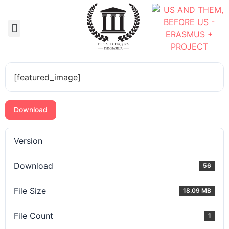
Документа школе
[featured_image]
Download
Version
Download
56
File Size
18.09 MB
File Count
1