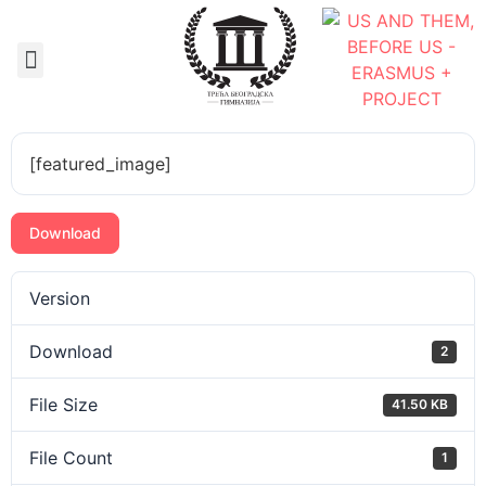
Документа школе
[featured_image]
Download
Version
Download
2
File Size
41.50 KB
File Count
1