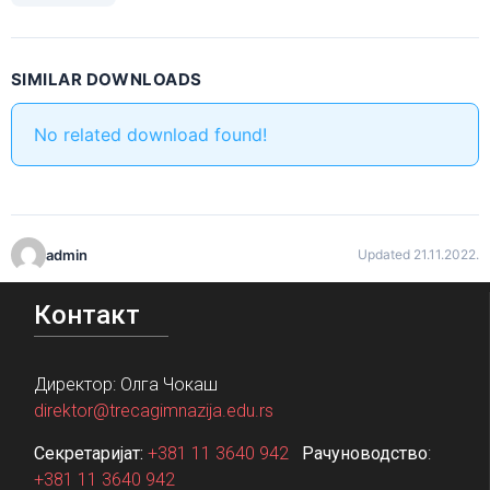
SIMILAR DOWNLOADS
No related download found!
admin
Updated 21.11.2022.
Контакт
Директор: Олга Чокаш
direktor@trecagimnazija.edu.rs
Секретаријат:
+381 11 3640 942
Рачуноводство
:
+381 11 3640 942