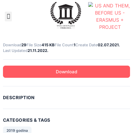
Документа школе
Download
29
File Size
415 KB
File Count
1
Create Date
02.07.2021.
Last Updated
21.11.2022.
Download
DESCRIPTION
CATEGORIES & TAGS
2019 godina