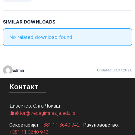
SIMILAR DOWNLOADS
No related download found!
admin
Updated 02.07.2021.
Контакт
Директор: Олга Чокаш
direktor@trecagimnazija.edu.rs
Секретаријат:
+381 11 3640 942
Рачуноводство
:
+381 11 3640 942