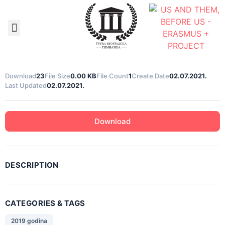
Документа школе
Download
23
File Size
0.00 KB
File Count
1
Create Date
02.07.2021.
Last Updated
02.07.2021.
Download
DESCRIPTION
CATEGORIES & TAGS
2019 godina