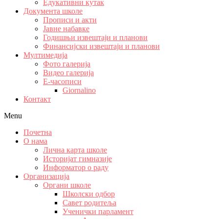
Едукативни кутак
Документа школе
Прописи и акти
Јавне набавке
Годишњи извештаји и планови
Финансијски извештаји и планови
Мултимедија
Фото галерија
Видео галерија
Е-часописи
Giornalino
Контакт
Menu
Почетна
О нама
Лична карта школе
Историјат гимназије
Информатор о раду
Организација
Органи школе
Школски одбор
Савет родитеља
Ученички парламент