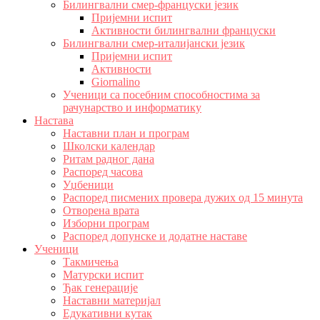
Билингвални смер-француски језик
Пријемни испит
Активности билингвални француски
Билингвални смер-италијански језик
Пријемни испит
Активности
Giornalino
Ученици са посебним способностима за
рачунарство и информатику
Настава
Наставни план и програм
Школски календар
Ритам радног дана
Распоред часова
Уџбеници
Распоред писмених провера дужих од 15 минута
Отворена врата
Изборни програм
Распоред допунске и додатне наставе
Ученици
Такмичења
Матурски испит
Ђак генерације
Наставни материјал
Едукативни кутак