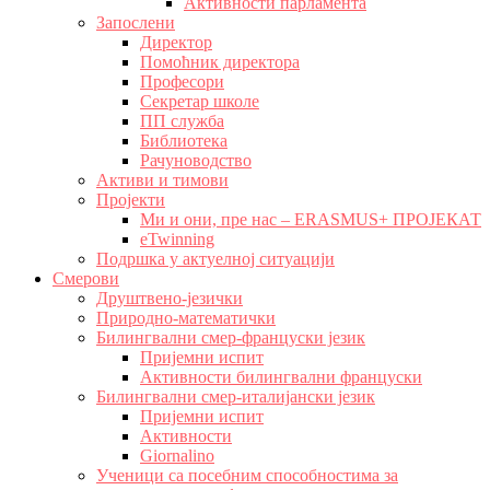
Активности парламента
Запослени
Директор
Помоћник директора
Професори
Секретар школе
ПП служба
Библиотека
Рачуноводство
Активи и тимови
Пројекти
Ми и они, пре нас – ERASMUS+ ПРОЈЕКАТ
eTwinning
Подршка у актуелној ситуацији
Смерови
Друштвено-језички
Природно-математички
Билингвални смер-француски језик
Пријемни испит
Активности билингвални француски
Билингвални смер-италијански језик
Пријемни испит
Активности
Giornalino
Ученици са посебним способностима за