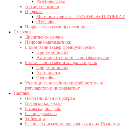
Рачуноводство
Активи и тимови
Пројекти
Ми и они, пре нас – ERASMUS+ ПРОЈЕКАТ
eTwinning
Подршка у актуелној ситуацији
Смерови
Друштвено-језички
Природно-математички
Билингвални смер-француски језик
Пријемни испит
Активности билингвални француски
Билингвални смер-италијански језик
Пријемни испит
Активности
Giornalino
Ученици са посебним способностима за
рачунарство и информатику
Настава
Наставни план и програм
Школски календар
Ритам радног дана
Распоред часова
Уџбеници
Распоред писмених провера дужих од 15 минута