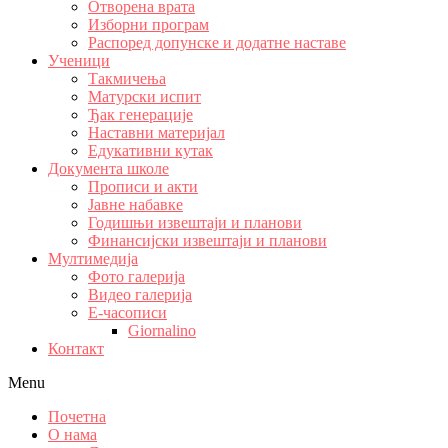
Отворена врата
Изборни програм
Распоред допунске и додатне наставе
Ученици
Такмичења
Матурски испит
Ђак генерације
Наставни материјал
Едукативни кутак
Документа школе
Прописи и акти
Јавне набавке
Годишњи извештаји и планови
Финансијски извештаји и планови
Мултимедија
Фото галерија
Видео галерија
Е-часописи
Giornalino
Контакт
Menu
Почетна
О нама