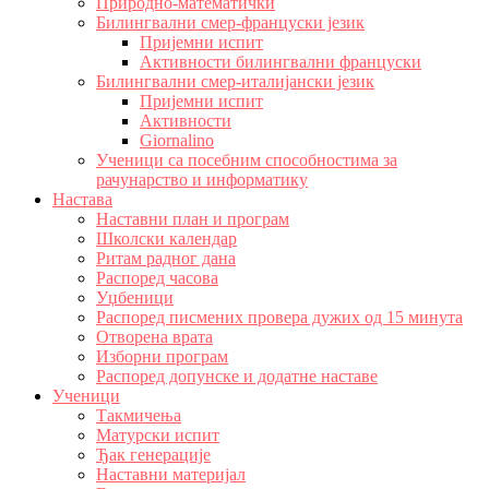
Природно-математички
Билингвални смер-француски језик
Пријемни испит
Активности билингвални француски
Билингвални смер-италијански језик
Пријемни испит
Активности
Giornalino
Ученици са посебним способностима за
рачунарство и информатику
Настава
Наставни план и програм
Школски календар
Ритам радног дана
Распоред часова
Уџбеници
Распоред писмених провера дужих од 15 минута
Отворена врата
Изборни програм
Распоред допунске и додатне наставе
Ученици
Такмичења
Матурски испит
Ђак генерације
Наставни материјал