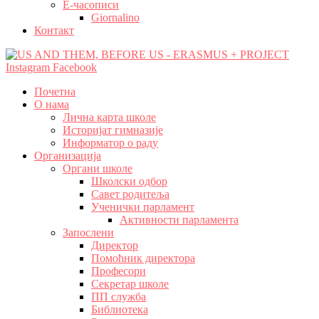
Е-часописи
Giornalino
Контакт
Instagram
Facebook
Почетна
О нама
Лична карта школе
Историјат гимназије
Информатор о раду
Организација
Органи школе
Школски одбор
Савет родитеља
Ученички парламент
Активности парламента
Запослени
Директор
Помоћник директора
Професори
Секретар школе
ПП служба
Библиотека