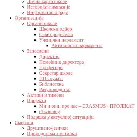
Лична карта школе
Историјат гимназије
Информатор о раду
Организација
Органи школе
Школски одбор
Савет родитеља
Ученички парламент
Активности парламента
Запослени
Директор
Помоћник директора
Професори
Секретар школе
ПП служба
Библиотека
Рачуноводство
Активи и тимови
Пројекти
Ми и они, пре нас – ERASMUS+ ПРОЈЕКАТ
eTwinning
Подршка у актуелној ситуацији
Смерови
Друштвено-језички
Природно-математички