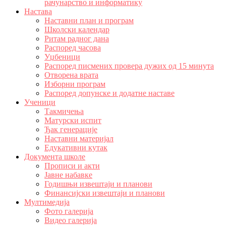
рачунарство и информатику
Настава
Наставни план и програм
Школски календар
Ритам радног дана
Распоред часова
Уџбеници
Распоред писмених провера дужих од 15 минута
Отворена врата
Изборни програм
Распоред допунске и додатне наставе
Ученици
Такмичења
Матурски испит
Ђак генерације
Наставни материјал
Едукативни кутак
Документа школе
Прописи и акти
Јавне набавке
Годишњи извештаји и планови
Финансијски извештаји и планови
Мултимедија
Фото галерија
Видео галерија