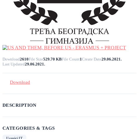
Download
2610
File Size
529.70 KB
File Count
1
Create Date
29.06.2021.
Last Updated
29.06.2021.
Download
DESCRIPTION
CATEGORIES & TAGS
Ucenici IT