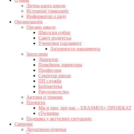
О нама
Лична карта школе
Историјат гимназије
Информатор о раду
Организација
Органи школе
Школски одбор
Савет родитеља
Ученички парламент
Активности парламента
Запослени
Директор
Помоћник директора
Професори
Секретар школе
ПП служба
Библиотека
Рачуноводство
Активи и тимови
Пројекти
Ми и они, пре нас – ERASMUS+ ПРОЈЕКАТ
eTwinning
Подршка у актуелној ситуацији
Смерови
Друштвено-језички