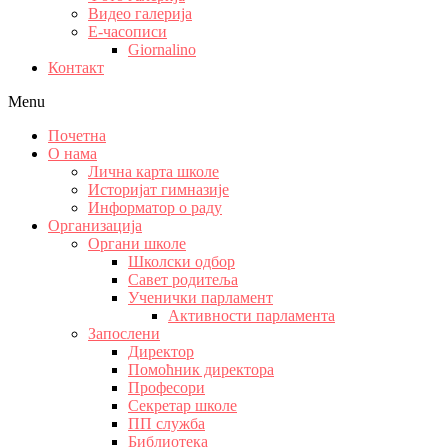
Видео галерија
Е-часописи
Giornalino
Контакт
Menu
Почетна
О нама
Лична карта школе
Историјат гимназије
Информатор о раду
Организација
Органи школе
Школски одбор
Савет родитеља
Ученички парламент
Активности парламента
Запослени
Директор
Помоћник директора
Професори
Секретар школе
ПП служба
Библиотека