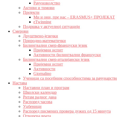
Рачуноводство
Активи и тимови
Пројекти
Ми и они, пре нас – ERASMUS+ ПРОЈЕКАТ
eTwinning
Подршка у актуелној ситуацији
Смерови
Друштвено-језички
Природно-математички
Билингвални смер-француски језик
Пријемни испит
Активности билингвални француски
Билингвални смер-италијански језик
Пријемни испит
Активности
Giornalino
Ученици са посебним способностима за рачунарств
Настава
Наставни план и програм
Школски календар
Ритам радног дана
Распоред часова
Уџбеници
Распоред писмених провера дужих од 15 минута
Отворена врата