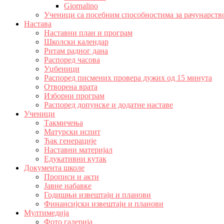
Giornalino
Ученици са посебним способностима за рачунарств
Настава
Наставни план и програм
Школски календар
Ритам радног дана
Распоред часова
Уџбеници
Распоред писмених провера дужих од 15 минута
Отворена врата
Изборни програм
Распоред допунске и додатне наставе
Ученици
Такмичења
Матурски испит
Ђак генерације
Наставни материјал
Едукативни кутак
Документа школе
Прописи и акти
Јавне набавке
Годишњи извештаји и планови
Финансијски извештаји и планови
Мултимедија
Фото галерија