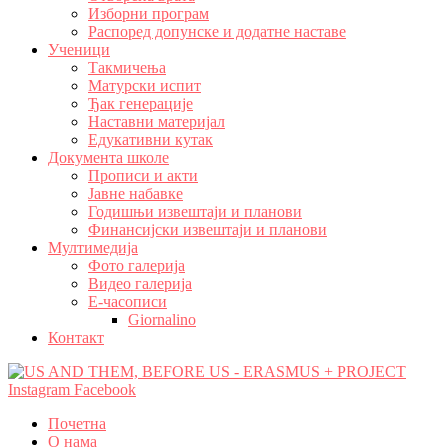
Изборни програм
Распоред допунске и додатне наставе
Ученици
Такмичења
Матурски испит
Ђак генерације
Наставни материјал
Едукативни кутак
Документа школе
Прописи и акти
Јавне набавке
Годишњи извештаји и планови
Финансијски извештаји и планови
Мултимедија
Фото галерија
Видео галерија
Е-часописи
Giornalino
Контакт
Instagram
Facebook
Почетна
О нама