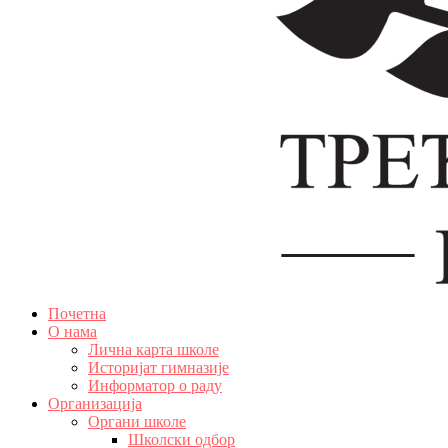
Почетна
О нама
Лична карта школе
Историјат гимназије
Информатор о раду
Организација
Органи школе
Школски одбор