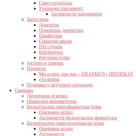
Савет родитеља
Ученички парламент
Активности парламента
Запослени
Директор
Помоћник директора
Професори
Секретар школе
ПП служба
Библиотека
Рачуноводство
Активи и тимови
Пројекти
Ми и они, пре нас – ERASMUS+ ПРОЈЕКАТ
eTwinning
Подршка у актуелној ситуацији
Смерови
Друштвено-језички
Природно-математички
Билингвални смер-француски језик
Пријемни испит
Активности билингвални француски
Билингвални смер-италијански језик
Пријемни испит
Активности