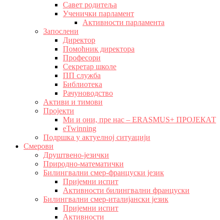
Савет родитеља
Ученички парламент
Активности парламента
Запослени
Директор
Помоћник директора
Професори
Секретар школе
ПП служба
Библиотека
Рачуноводство
Активи и тимови
Пројекти
Ми и они, пре нас – ERASMUS+ ПРОЈЕКАТ
eTwinning
Подршка у актуелној ситуацији
Смерови
Друштвено-језички
Природно-математички
Билингвални смер-француски језик
Пријемни испит
Активности билингвални француски
Билингвални смер-италијански језик
Пријемни испит
Активности