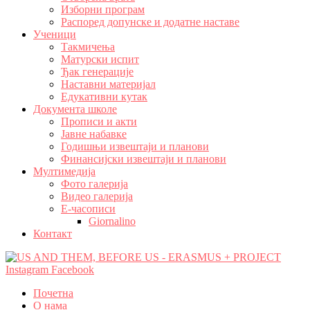
Изборни програм
Распоред допунске и додатне наставе
Ученици
Такмичења
Матурски испит
Ђак генерације
Наставни материјал
Едукативни кутак
Документа школе
Прописи и акти
Јавне набавке
Годишњи извештаји и планови
Финансијски извештаји и планови
Мултимедија
Фото галерија
Видео галерија
Е-часописи
Giornalino
Контакт
Instagram
Facebook
Почетна
О нама