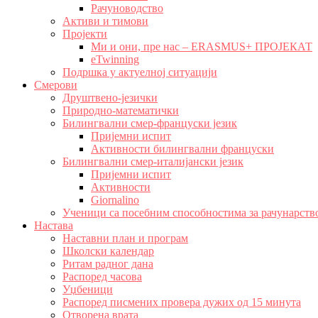
Рачуноводство
Активи и тимови
Пројекти
Ми и они, пре нас – ERASMUS+ ПРОЈЕКАТ
eTwinning
Подршка у актуелној ситуацији
Смерови
Друштвено-језички
Природно-математички
Билингвални смер-француски језик
Пријемни испит
Активности билингвални француски
Билингвални смер-италијански језик
Пријемни испит
Активности
Giornalino
Ученици са посебним способностима за рачунарств
Настава
Наставни план и програм
Школски календар
Ритам радног дана
Распоред часова
Уџбеници
Распоред писмених провера дужих од 15 минута
Отворена врата