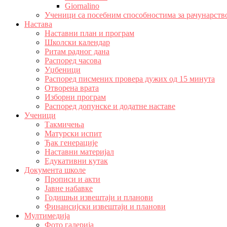
Giornalino
Ученици са посебним способностима за рачунарств
Настава
Наставни план и програм
Школски календар
Ритам радног дана
Распоред часова
Уџбеници
Распоред писмених провера дужих од 15 минута
Отворена врата
Изборни програм
Распоред допунске и додатне наставе
Ученици
Такмичења
Матурски испит
Ђак генерације
Наставни материјал
Едукативни кутак
Документа школе
Прописи и акти
Јавне набавке
Годишњи извештаји и планови
Финансијски извештаји и планови
Мултимедија
Фото галерија