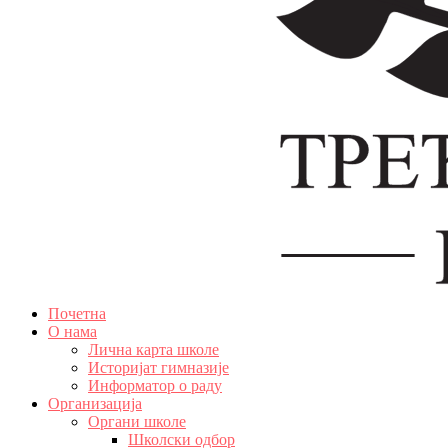
Почетна
О нама
Лична карта школе
Историјат гимназије
Информатор о раду
Организација
Органи школе
Школски одбор