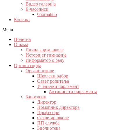
Видео галерија
Е-часописи
Giornalino
Контакт
Menu
Почетна
О нама
Лична карта школе
Историјат гимназије
Информатор о раду
Организација
Органи школе
Школски одбор
Савет родитеља
Ученички парламент
Активности парламента
Запослени
Директор
Помоћник директора
Професори
Секретар школе
ПП служба
Библиотека