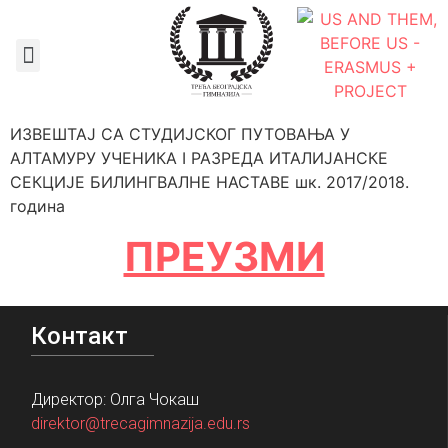
Документа школе
ИЗВЕШТАЈ СА СТУДИЈСКОГ ПУТОВАЊА У
АЛТАМУРУ УЧЕНИКА I РАЗРЕДА ИТАЛИЈАНСКЕ
СЕКЦИЈЕ БИЛИНГВАЛНЕ НАСТАВЕ шк. 2017/2018.
година
ПРЕУЗМИ
Контакт
Директор: Олга Чокаш
direktor@trecagimnazija.edu.rs