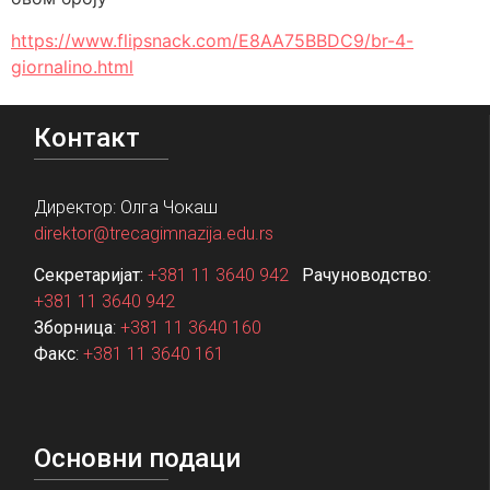
https://www.flipsnack.com/E8AA75BBDC9/br-4-
giornalino.html
Контакт
Директор: Олга Чокаш
direktor@trecagimnazija.edu.rs
Секретаријат:
+381 11 3640 942
Рачуноводство
:
+381 11 3640 942
Зборница
:
+381 11 3640 160
Факс
:
+381 11 3640 161
Основни подаци