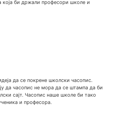
ња која би држали професори школе и
идеја да се покрене школски часопис.
ју да часопис не мора да се штампа да би
олски сајт. Часопис наше школе би тако
ученика и професора.