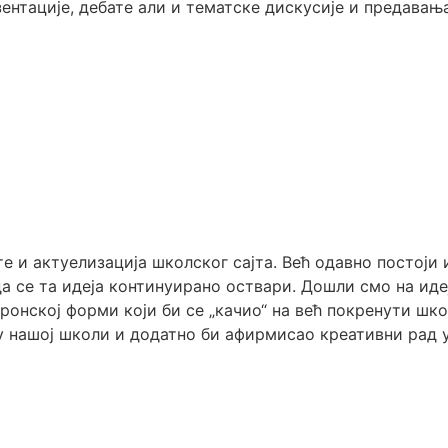
зентације, дебате али и тематске дискусије и предава
е и актуелизација школског сајта. Већ одавно постоји 
а се та идеја континуирано оствари. Дошли смо на иде
тронској форми који би се „качио“ на већ покренути шк
 у нашој школи и додатно би афирмисао креативни рад 