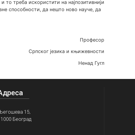
 и то треба искористити на најпозитивнији
не способности, да нешто ново науче, да
Професор
Српског језика и књижевности
Ненад Гугл
Адреса
Његошева 15,
11000 Београд