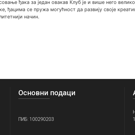
совање ђака за један овакав Клуб је и више него велико
, ђацима се пружа могућност да развију своје креатив
литетнији начин.
Основни подаци
ПИБ: 100290203