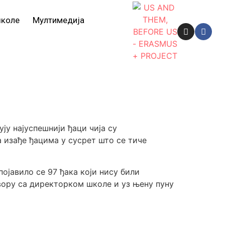
школе
Мултимедија
ју најуспешнији ђаци чија су
 изађе ђацима у сусрет што се тиче
појавило се 97 ђака који нису били
овору са директорком школе и уз њену пуну