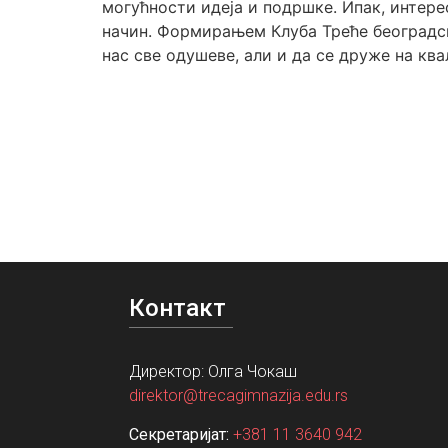
могућности идеја и подршке. Ипак, интере
начин. Формирањем Клуба Треће београдске
нас све одушеве, али и да се друже на ква
Контакт
Директор: Олга Чокаш
direktor@trecagimnazija.edu.rs
Секретаријат:
+381 11 3640 942