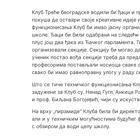
Клуб Треће београдске водили би ђаци и 
покуша да оствари своје креативне идеје 
функционисања Клуб би имао јасну органи
школе. Ђаци би били одабрани на следећи н
плус још два ђака из Ђачког парламента. 
организовали секције. Секцију би могао д
ученик постао вођа секције треба да пред
професорима постављали носиоца сваке сек
свако би имао равноправну улогу у раду с
Што се тиче техничког функционисања Клу
задужени за Клуб су. Ненад Гугл, Анкица 
и проф. Биљана Богојевић, чији су искуст
На врху „пирамиде“ Клуба била би директо
али и у техничким могућностима будућег 
с обзиром да води целу школу.