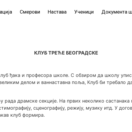
ација
Смерови
Настава
Ученици
Документа 
КЛУБ ТРЕЋЕ БЕОГРАДСКЕ
клуб ђака и професора школе. С обзиром да школу упису
великим делом и ваннаставна поља, Клуб би требало да
ру рада драмске секције. На првих неколико састанака 
остимографију, сценографију, режију, музику итд. У дог
вакав клуб формира.