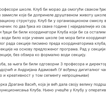
професори школе. Клуб би морао да омогући сваком ђак
и замисли које би допринеле друштвеном животу школе 
зациону структуру. Клуб би у организационом смислу в
ачин: по два ђака из сваке године ( најидеалније из сва
Ти ђаци би били координатори Клуба који би са остал
а води било који ученик школе (не мора бити координат
лог рада секције писмено преда координаторима клуба,
ције на основу предложеног програма. Рад у секцији 
екције, без обзира ко формално води секцију.
ба, за њега би били одговорни 3 професора и директо
Радојчић и Андријана Адамовић (У вођењу дигиталног ча
во и креативност у том сегменту непроцењиви)
рка Драгана Васић, која је већ дала своју велику подр
функционисања Клуба. Њено учешће у Клубу у оператив