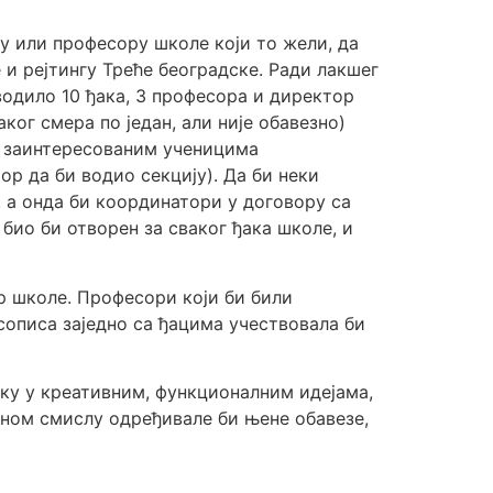
у или професору школе који то жели, да
и рејтингу Треће београдске. Ради лакшег
одило 10 ђака, 3 професора и директор
ког смера по један, али није обавезно)
им заинтересованим ученицима
ор да би водио секцију). Да би неки
 а онда би координатори у договору са
био би отворен за сваког ђака школе, и
р школе. Професори који би били
сописа заједно са ђацима учествовала би
шку у креативним, функционалним идејама,
ном смислу одређивале би њене обавезе,