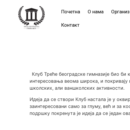
Почетна
О нама
Организ
Контакт
Клуб Треће београдске гимназије био би 
интересовања веома широка, и покривају 
школских, али ваншколских активности.
Идеја да се створи Клуб настала је у окви
заинтересовани само за глуму, већ и за к
подршку покренута је идеја да се један о