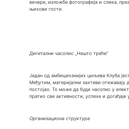
вечери, изложбе фотографија и слика, пре
њихови гости.
Дигитални часопис
„
Нешто треће“
Један од амбициознијих циљева Клуба јест
Међутим, материјални захтеви отежавају д
постојао. То може да буде часопис у елек
пратио све активности, успехе и догађаје
Организациона структура