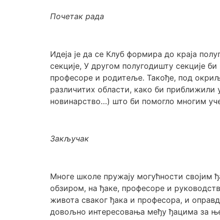
Почетак рада
Идеја је да се Клуб формира до краја пол
секције, У другом полугодишту секције би
професоре и родитеље. Такође, под окриљ
различитих области, како би приближили у
новинарство…) што би помогло многим уч
Закључак
Многе школе пружају могућности својим ђ
обзиром, на ђаке, професоре и руководст
живота сваког ђака и професора, и оправда
довољно интересовања међу ђацима за њег