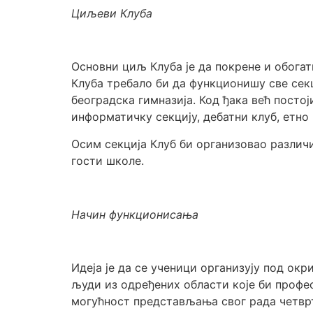
Циљеви Клуба
Основни циљ Клуба је да покрене и обога
Клуба требало би да функционишу све секц
београдска гимназија. Код ђака већ постој
информатичку секцију, дебатни клуб, етно 
Осим секција Клуб би организовао различ
гости школе.
Начин функционисања
Идеја је да се ученици организују под ок
људи из одређених области које би профе
могућност представљања свог рада четврт