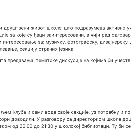
ти друштвени живот школе, што подразумева активно 
ије за које су ђаци заинтересовани, а чији рад одгова
и интересовање за: музичку, фотографску, дизајнерску,
певање, секцију страних језика.
ита предавања, тематске дискусије на којима би учест
риљем Клуба и сами воде своје секције, уз потребну и
сори доводили. У разговору са директорком школе дошл
ком од 20.00 до 21:30 у школској библиотеци. Ту би с