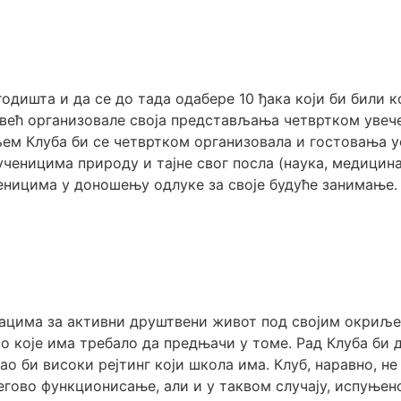
угодишта и да се до тада одабере 10 ђака који би били
 већ организовале своја представљања четвртком увече,
ем Клуба би се четвртком организовала и гостовања у
ченицима природу и тајне свог посла (наука, медицина,
еницима у доношењу одлуке за своје будуће занимање.
ацима за активни друштвени живот под својим окриљем
во које има требало да предњачи у томе. Рад Клуба би
о би високи рејтинг који школа има. Клуб, наравно, не
ово функционисање, али и у таквом случају, испуњено 