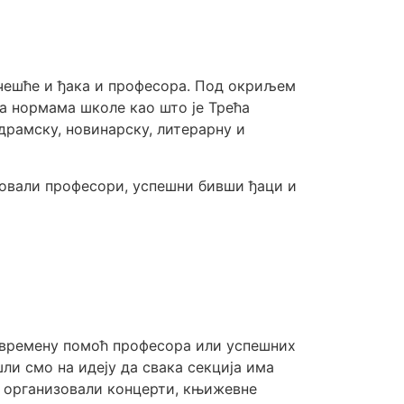
учешће и ђака и професора. Под окриљем
ра нормама школе као што је Трећа
 драмску, новинарску, литерарну и
вовали професори, успешни бивши ђаци и
 повремену помоћ професора или успешних
и смо на идеју да свака секција има
е организовали концерти, књижевне