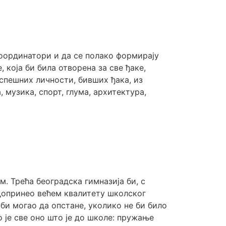
 координатори и да се полако формирају
 која би била отворена за све ђаке,
спешних личности, бивших ђака, из
 музика, спорт, глума, архитектура,
. Трећа београдска гимназија би, с
 допринео већем квалитету школског
 би могао да опстане, уколико не би било
је све оно што је до школе: пружање