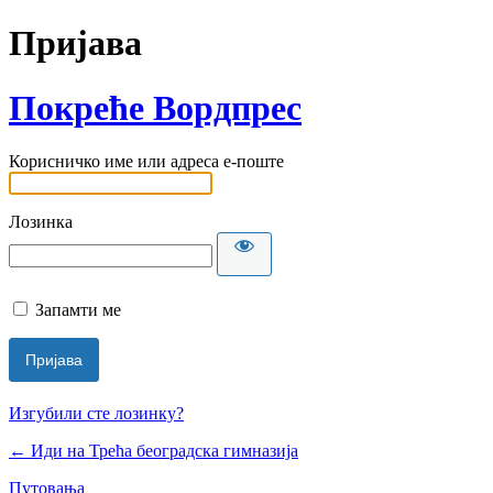
Пријава
Покреће Вордпрес
Корисничко име или адреса е-поште
Лозинка
Запамти ме
Изгубили сте лозинку?
← Иди на Трећа београдска гимназија
Путовања